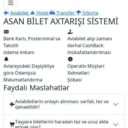
Aviabilet
Hotel
Transfer
Sığorta
ASAN BİLET AXTARIŞI SİSTEMİ
Bank Kartı, Posterminal və
Aviabilet alışı zamanı
Taksitli
dərhal CashBack
ödəmə imkanı
mükafatlandırılması
Aviareysdəki Dəyişikliyə
Operativ Müştəri
görə Ödənişsiz
Xidmətləri
Məlumatlandırma
Şöbəsi
Faydalı Məsləhətlər
Aviabiletlərin onlayn alınması: sərfəli, tez və
qənaətlidir!
Təyyarə biletlərini haradan tez və ucuz əldə
etmək olar?