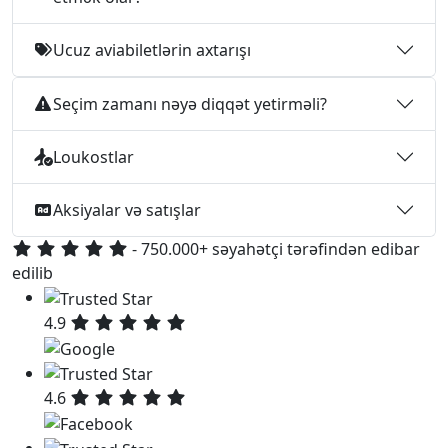
Ucuz aviabiletlərin axtarışı
Seçim zamanı nəyə diqqət yetirməli?
Loukostlar
Aksiyalar və satışlar
- 750.000+ səyahətçi tərəfindən edibar
edilib
4.9
4.6