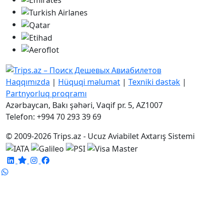
Haqqımızda
|
Hüquqi məlumat
|
Texniki dəstək
|
Partnyorluq proqramı
Azərbaycan, Bakı şəhəri, Vaqif pr. 5, AZ1007
Telefon: +994 70 293 39 69
© 2009-2026 Trips.az - Ucuz Aviabilet Axtarış Sistemi