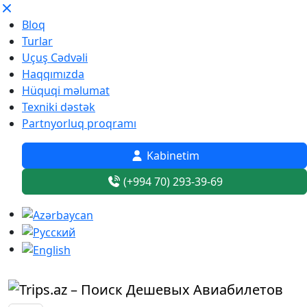
Bloq
Turlar
Uçuş Cədvəli
Haqqımızda
Hüquqi məlumat
Texniki dəstək
Partnyorluq proqramı
Kabinetim
(+994 70) 293-39-69