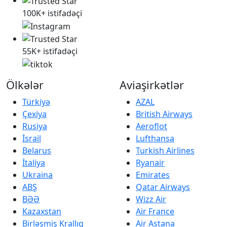
100K+ istifadəçi
55K+ istifadəçi
Ölkələr
Aviaşirkətlər
Türkiyə
AZAL
Çexiya
British Airways
Rusiya
Aeroflot
İsrail
Lufthansa
Belarus
Turkish Airlines
İtaliya
Ryanair
Ukraina
Emirates
ABŞ
Qatar Airways
BƏƏ
Wizz Air
Kazaxstan
Air France
Birləşmiş Krallıq
Air Astana