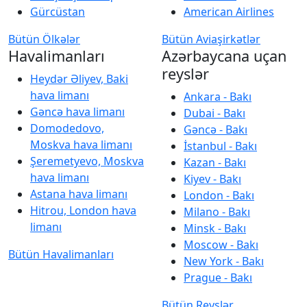
Gürcüstan
American Airlines
Bütün Ölkələr
Bütün Aviaşirkətlər
Havalimanları
Azərbaycana uçan
reyslər
Heydər Əliyev, Baki
hava limanı
Ankara - Bakı
Gəncə hava limanı
Dubai - Bakı
Domodedovo,
Gəncə - Bakı
Moskva hava limanı
İstanbul - Bakı
Şeremetyevo, Moskva
Kazan - Bakı
hava limanı
Kiyev - Bakı
Astana hava limanı
London - Bakı
Hitrou, London hava
Milano - Bakı
limanı
Minsk - Bakı
Moscow - Bakı
Bütün Havalimanları
New York - Bakı
Prague - Bakı
Bütün Reyslər