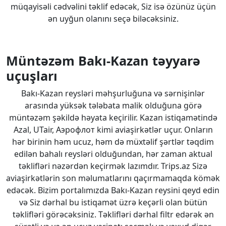
müqayisəli cədvəlini təklif edəcək, Siz isə özünüz üçün
ən uyğun olanını seçə biləcəksiniz.
Müntəzəm Bakı-Kazan təyyarə
uçuşları
Bakı-Kazan reysləri məhşurluğuna və sərnişinlər
arasında yüksək tələbata malik olduğuna görə
müntəzəm şəkildə həyata keçirilir. Kazan istiqamətində
Azal, UTair, Аэрофлот kimi aviaşirkətlər uçur. Onların
hər birinin həm ucuz, həm də müxtəlif şərtlər təqdim
edilən bahalı reysləri olduğundan, hər zaman aktual
təklifləri nəzərdən keçirmək lazımdır. Trips.az Sizə
aviaşirkətlərin son məlumatlarını qaçırmamaqda kömək
edəcək. Bizim portalımızda Bakı-Kazan reysini qeyd edin
və Siz dərhal bu istiqamət üzrə keçərli olan bütün
təklifləri görəcəksiniz. Təklifləri dərhal filtr edərək ən