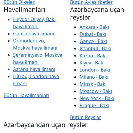
Bütün Ölkələr
Bütün Aviaşirkətlər
Havalimanları
Azərbaycana uçan
reyslər
Heydər Əliyev, Baki
hava limanı
Ankara - Bakı
Gəncə hava limanı
Dubai - Bakı
Domodedovo,
Gəncə - Bakı
Moskva hava limanı
İstanbul - Bakı
Şeremetyevo, Moskva
Kazan - Bakı
hava limanı
Kiyev - Bakı
Astana hava limanı
London - Bakı
Hitrou, London hava
Milano - Bakı
limanı
Minsk - Bakı
Moscow - Bakı
Bütün Havalimanları
New York - Bakı
Prague - Bakı
Bütün Reyslər
Azərbaycandan uçan reyslər