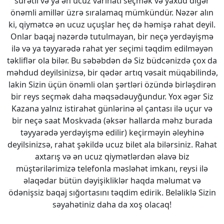
sürətli və ya ən ucuz varinatı seçmək və yaxud digər
önəmli amillər üzrə sıralamaq mümkündür. Nəzər alın
ki, qiymətcə ən ucuz uçuşlar heç də həmişə rahat deyil.
Onlar baqaj nəzərdə tutulmayan, bir neçə yerdəyişmə
ilə və ya təyyarədə rahat yer seçimi təqdim edilməyən
təkliflər ola bilər. Bu səbəbdən də Siz büdcənizdə çox da
məhdud deyilsinizsə, bir qədər artıq vəsait müqabilində,
lakin Sizin üçün önəmli olan şərtləri özündə birləşdirən
bir reys seçmək daha məqsədəuyğundur. Yox əgər Siz
Kazana yalnız istirahət günlərinə əl çantası ilə uçur və
bir neçə saat Moskvada (əksər hallarda məhz burada
təyyarədə yerdəyişmə edilir) keçirməyin əleyhinə
deyilsinizsə, rahat şəkildə ucuz bilet ala bilərsiniz. Rahat
axtarış və ən ucuz qiymətlərdən əlavə biz
müştərilərimizə telefonla məsləhət imkanı, reysi ilə
əlaqədar bütün dəyişikliklər haqda məlumat və
ödənişsiz baqaj sığortasını təqdim edirik. Beləliklə Sizin
səyahətiniz daha da xoş olacaq!