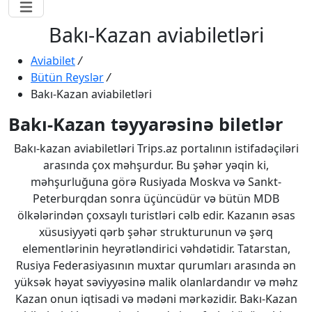
Bakı-Kazan aviabiletləri
Aviabilet
/
Bütün Reyslər
/
Bakı-Kazan aviabiletləri
Bakı-Kazan təyyarəsinə biletlər
Bakı-kazan aviabiletləri Trips.az portalının istifadəçiləri
arasında çox məhşurdur. Bu şəhər yəqin ki,
məhşurluğuna görə Rusiyada Moskva və Sankt-
Peterburqdan sonra üçüncüdür və bütün MDB
ölkələrindən çoxsaylı turistləri cəlb edir. Kazanın əsas
xüsusiyyəti qərb şəhər strukturunun və şərq
elementlərinin heyrətləndirici vəhdətidir. Tatarstan,
Rusiya Federasiyasının muxtar qurumları arasında ən
yüksək həyat səviyyəsinə malik olanlardandır və məhz
Kazan onun iqtisadi və mədəni mərkəzidir. Bakı-Kazan