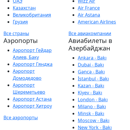
ОАЭ
Wizz Air
Казахстан
Air France
Великобритания
Air Astana
Грузия
American Airlines
Все страны
Все авиакомпании
Аэропорты
Авиабилеты в
Азербайджан
Аэропорт Гейдар
Алиев, Баку
Ankara - Bakı
Аэропорт Гянджа
Dubai - Bakı
Аэропорт
Gəncə - Bakı
Домодедово
İstanbul - Bakı
Аэропорт
Kazan - Bakı
Шереметьево
Kiyev - Bakı
Аэропорт Астана
London - Bakı
Аэропорт Хитроу
Milano - Bakı
Minsk - Bakı
Все аэропорты
Moscow - Bakı
New York - Bakı