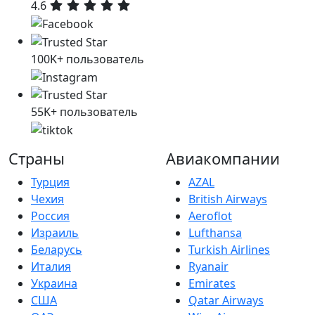
4.6
100K+ пользователь
55K+ пользователь
Страны
Авиакомпании
Турция
AZAL
Чехия
British Airways
Россия
Aeroflot
Израиль
Lufthansa
Беларусь
Turkish Airlines
Италия
Ryanair
Украина
Emirates
США
Qatar Airways