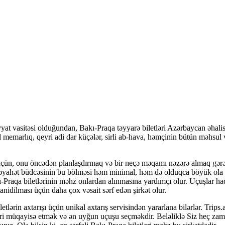
yat vasitəsi olduğundan, Bakı-Praqa təyyarə biletləri Azərbaycan əhalis
l memarlıq, qeyri adi dar küçələr, sirli ab-hava, həmçinin bütün məhsu
 üçün, onu öncədən planlaşdırmaq və bir neçə məqamı nəzərə almaq gərək
, səyahət büdcəsinin bu bölməsi həm minimal, həm də olduqca böyük ola bi
Bakı-Praqa biletlərinin məhz onlardan alınmasına yardımçı olur. Uçuşlar h
 tanidilması üçün daha çox vəsait sərf edən şirkət olur.
tlərin axtarışı üçün unikal axtarış servisindən yararlana bilərlər. Trips
rtləri müqayisə etmək və ən uyğun uçuşu seçməkdir. Beləliklə Siz heç za