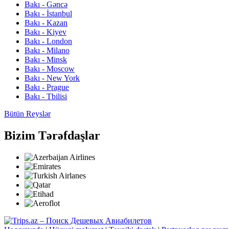
Bakı - Gəncə
Bakı - İstanbul
Bakı - Kazan
Bakı - Kiyev
Bakı - London
Bakı - Milano
Bakı - Minsk
Bakı - Moscow
Bakı - New York
Bakı - Prague
Bakı - Tbilisi
Bütün Reyslər
Bizim Tərəfdaşlar