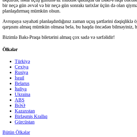
bir neçə gün əvvəl və bir neçə gün sonrakı tarixlər üçün də olan qiymə
planlaşdırmaq mümkün olsun.
Avropaya səyahəti planlaşdırdığınız zaman uçuş şərtlərini dəqiqliklə
qarşısını almaq mümkün olmasa belə, bu haqda öncədən bilməyiniz, ha
Bizimlə Bakı-Praqa biletərini almaq çox sadə və sərfəlidir!
Ölkələr
Türkiyə
Çexiya
Rusiya
İsrail
Belarus
İtaliya
Ukraina
ABŞ
BƏƏ
Kazaxstan
Birləşmiş Krallıq
Gürcüstan
Bütün Ölkələr