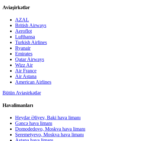
Aviaşirkətlər
AZAL
British Airways
Aeroflot
Lufthansa
Turkish Airlines
Ryanair
Emirates
Qatar Airways
Wizz Air
Air France
Air Astana
American Airlines
Bütün Aviaşirkətlər
Havalimanları
Heydər Əliyev, Baki hava limanı
Gəncə hava limanı
Domodedovo, Moskva hava limanı
Şeremetyevo, Moskva hava limanı
Astana hava limanı