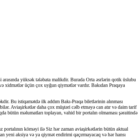
i arasında yüksək tələbata malikdir. Burada Orta əsrlərin qotik üslubu
l və xidmətlər üçün çox uyğun qiymətlər vardır. Bakıdan Praqaya
dir. Bu istiqamətdə ilk addım Bakı-Praqa biletlərinin alınması
lər. Aviaşirkətlər daha çox müştəri cəlb etməyə can atır və daim tarif
aqda bütün məlumatları toplayan, vahid bir portalın olmaması şəraitində
.az portalının köməyi ilə Siz hər zaman aviaşirkətlərin bütün aktual
man yeni aksiya və ya qiymət endirimi qaçırmayacaq və hər hansı