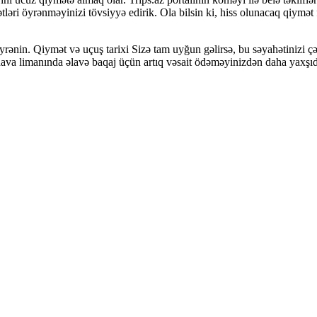
tləri öyrənməyinizi tövsiyyə edirik. Ola bilsin ki, hiss olunacaq qiymət
 öyrənin. Qiymət və uçuş tarixi Sizə tam uyğun gəlirsə, bu səyahətinizi
va limanında əlavə baqaj üçün artıq vəsait ödəməyinizdən daha yaxşıd