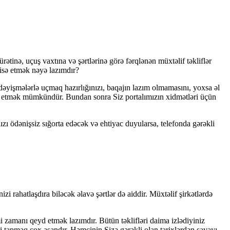
inə, uçuş vaxtına və şərtlərinə görə fərqlənən müxtəlif təkliflər
yisə etmək nəyə lazımdır?
erdəyişmələrlə uçmaq hazırlığınızı, baqajın lazım olmamasını, yoxsa əl
ktiv etmək mümkündür. Bundan sonra Siz portalımızın xidmətləri üçün
ızı ödənişsiz sığorta edəcək və ehtiyac duyularsa, telefonda gərəkli
zi rahatlaşdıra biləcək əlavə şərtlər də aiddir. Müxtəlif şirkətlərdə
mi zamanı qeyd etmək lazımdır. Bütün təklifləri daima izlədiyiniz
ri tapmaq çox asandır. Həmçinin Sizə gərəkli olan tarixlərdən savayı