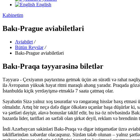
English
Kabinetim
Bakı-Prague aviabiletləri
Aviabilet
/
Bütün Reyslər
/
Bakı-Prague aviabiletləri
Bakı-Praqa təyyarəsinə biletlər
Təyyarə - Çexiyanın paytaxtına getmək üçün ən sürətli və rahat nəqliy
ilə Avropanın yüksək həyat ritmi maraqlı ahəng yaradır. Praqada gözə
İstanbulda kiçik yerdəyişmə etməklə 7 saata çatmaq olar.
Səyahətin Sizə yalnız xoş təsuratlar və rəngarəng hisslər bəxş etməsi
olmalıdır. Artıq bir neçə dəfə digər ölkələrə uçanlar başa düşürlər ki
və şərtləri dəyişir, əlavə bonuslar təklif edir, bu isə öz növbəsində 
bazarda lider, tarifləri ən sərfəli olan şirkət deyil, reklam və brendinin
İndi Azərbaycan sakinləri Bakı-Praqa və digər istiqamətlər üzrə aviabile
təkliflərindən xəbərdar olacaqsınız. Sizdən tələb olunan – yalnız şə