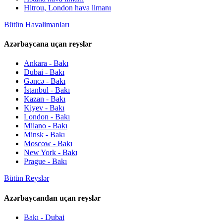
Hitrou, London hava limanı
Bütün Havalimanları
Azərbaycana uçan reyslər
Ankara - Bakı
Dubai - Bakı
Gəncə - Bakı
İstanbul - Bakı
Kazan - Bakı
Kiyev - Bakı
London - Bakı
Milano - Bakı
Minsk - Bakı
Moscow - Bakı
New York - Bakı
Prague - Bakı
Bütün Reyslər
Azərbaycandan uçan reyslər
Bakı - Dubai