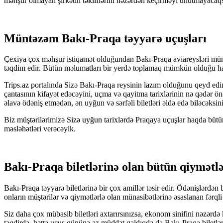
məhşur olmayan şirkətin təkliflərini nəzərdən keçirməyi unutmayacaqsını
Müntəzəm Bakı-Praqa təyyarə uçuşları
Çexiya çox məhşur istiqamət olduğundan Bakı-Praqa aviareysləri müntəz
təqdim edir. Bütün məlumatları bir yerdə toplamaq mümkün olduğu halda
Trips.az portalında Sizə Bakı-Praqa reysinin lazım olduğunu qeyd edin v
çantasının kifayət edəcəyini, uçma və qayitma tarixlərinin nə qədər ö
əlavə ödəniş etmədən, ən uyğun və sərfəli biletləri əldə edə biləcəksini
Biz müştərilərimizə Sizə uyğun tarixlərdə Praqaya uçuşlar haqda bütün t
məsləhətləri verəcəyik.
Bakı-Praqa biletlərinə olan bütün qiymətlə
Bakı-Praqa təyyarə biletlərinə bir çox amillər təsir edir. Ödənişlərdən 
onların müştərilər və qiymətlərlə olan münasibətlərinə əsaslanan fərqli t
Siz daha çox mübasib biletləri axtarırsınızsa, ekonom sinifini nəzərdə
təqdirdə, hətta uçuş gününə az müddət qaldıqda da Bakı-Praqa biletləri