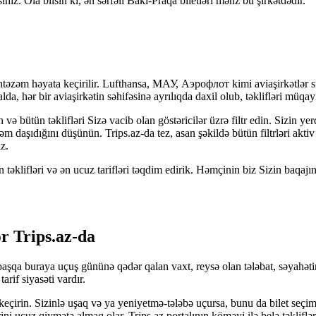
z. Ola bilsin ki, ən sərfəli Bakı-Praqa biletləri məhz bu şirkətdədir.
əm həyata keçirilir. Lufthansa, МАУ, Аэрофлот kimi aviaşirkətlər sürət
, hər bir aviaşirkətin səhifəsinə ayrılıqda daxil olub, təklifləri müqa
ə bütün təklifləri Sizə vacib olan göstəricilər üzrə filtr edin. Sizin y
nəm daşıdığını düşünün. Trips.az-da tez, asan şəkildə bütün filtrləri a
z.
əklifləri və ən ucuz tarifləri təqdim edirik. Həmçinin biz Sizin baqajın
r Trips.az-da
başqa buraya uçuş gününə qədər qalan vaxt, reysə olan tələbat, səyahətini
arif siyasəti vardır.
 keçirin. Sizinlə uşaq və ya yeniyetmə-tələbə uçursa, bunu da bilet seçi
ni ucuz qiymətə almaq olar. Trips.az portalının köməyi ilə belə təkliflə