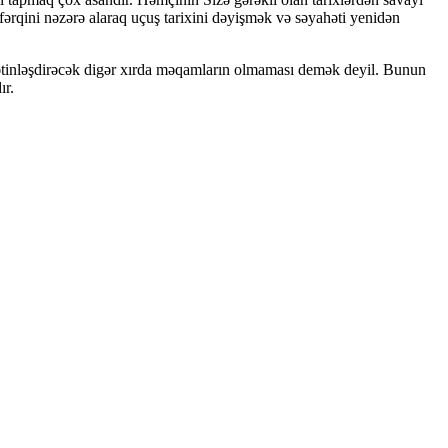
 fərqini nəzərə alaraq uçuş tarixini dəyişmək və səyahəti yenidən
 çətinləşdirəcək digər xırda məqamların olmaması demək deyil. Bunun
ır.