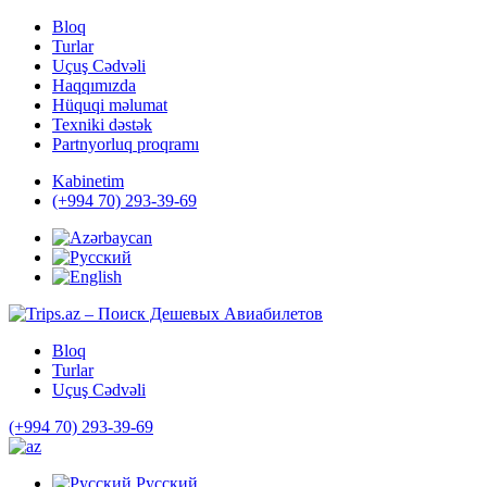
Bloq
Turlar
Uçuş Cədvəli
Haqqımızda
Hüquqi məlumat
Texniki dəstək
Partnyorluq proqramı
Kabinetim
(+994 70) 293-39-69
Bloq
Turlar
Uçuş Cədvəli
(+994 70) 293-39-69
Русский