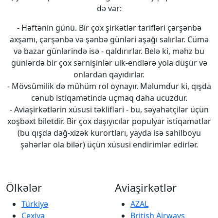
də var:
- Həftənin günü. Bir çox şirkətlər tarifləri çərşənbə
axşamı, çərşənbə və şənbə günləri aşağı salırlar. Cümə
və bazar günlərində isə - qaldırırlar. Belə ki, məhz bu
günlərdə bir çox sərnişinlər uik-endlərə yola düşür və
onlardan qayıdırlar.
- Mövsümilik də mühüm rol oynayır. Məlumdur ki, qışda
cənub istiqamətində uçmaq daha ucuzdur.
- Aviaşirkətlərin xüsusi təklifləri - bu, səyahətçilər üçün
xoşbəxt biletdir. Bir çox daşıyıcılar populyar istiqamətlər
(bu qışda dağ-xizək kurortları, yayda isə sahilboyu
şəhərlər ola bilər) üçün xüsusi endirimlər edirlər.
Ölkələr
Aviaşirkətlər
Türkiyə
AZAL
Çexiya
British Airways