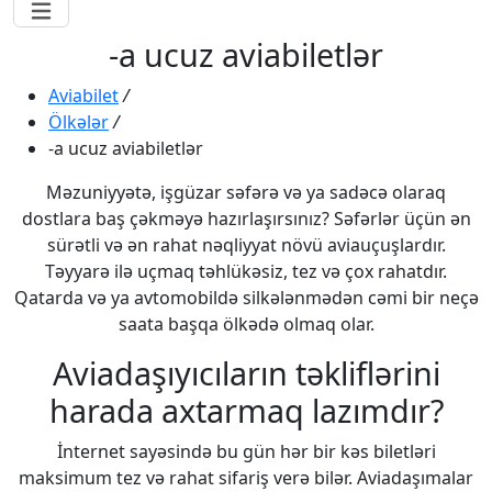
-a ucuz aviabiletlər
Aviabilet
/
Ölkələr
/
-a ucuz aviabiletlər
Məzuniyyətə, işgüzar səfərə və ya sadəcə olaraq
dostlara baş çəkməyə hazırlaşırsınız? Səfərlər üçün ən
sürətli və ən rahat nəqliyyat növü aviauçuşlardır.
Təyyarə ilə uçmaq təhlükəsiz, tez və çox rahatdır.
Qatarda və ya avtomobildə silkələnmədən cəmi bir neçə
saata başqa ölkədə olmaq olar.
Aviadaşıyıcıların təkliflərini
harada axtarmaq lazımdır?
İnternet sayəsində bu gün hər bir kəs biletləri
maksimum tez və rahat sifariş verə bilər. Aviadaşımalar