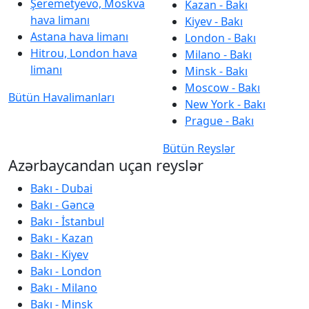
Şeremetyevo, Moskva
Kazan - Bakı
hava limanı
Kiyev - Bakı
Astana hava limanı
London - Bakı
Hitrou, London hava
Milano - Bakı
limanı
Minsk - Bakı
Moscow - Bakı
Bütün Havalimanları
New York - Bakı
Prague - Bakı
Bütün Reyslər
Azərbaycandan uçan reyslər
Bakı - Dubai
Bakı - Gəncə
Bakı - İstanbul
Bakı - Kazan
Bakı - Kiyev
Bakı - London
Bakı - Milano
Bakı - Minsk