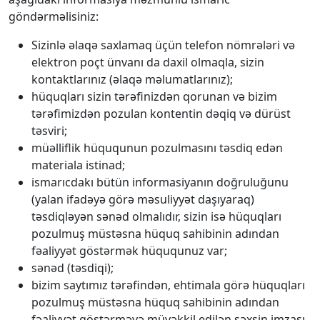
göndərməlisiniz:
Sizinlə əlaqə saxlamaq üçün telefon nömrələri və
elektron poçt ünvanı da daxil olmaqla, sizin
kontaktlarınız (əlaqə məlumatlarınız);
hüquqları sizin tərəfinizdən qorunan və bizim
tərəfimizdən pozulan kontentin dəqiq və dürüst
təsviri;
müəlliflik hüququnun pozulmasını təsdiq edən
materiala istinad;
ismarıcdakı bütün informasiyanın doğruluğunu
(yalan ifadəyə görə məsuliyyət daşıyaraq)
təsdiqləyən sənəd olmalıdır, sizin isə hüquqları
pozulmuş müstəsna hüquq sahibinin adından
fəaliyyət göstərmək hüququnuz var;
sənəd (təsdiqi);
bizim saytımız tərəfindən, ehtimala görə hüquqları
pozulmuş müstəsna hüquq sahibinin adından
fəaliyyət göstərməyə müvəkkil edilən şəxsin imzası.