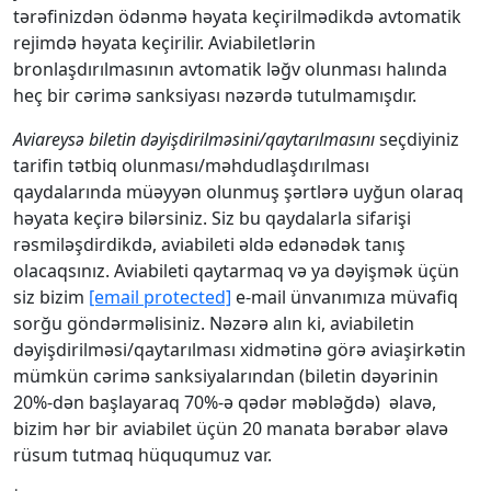
tərəfinizdən ödənmə həyata keçirilmədikdə avtomatik
rejimdə həyata keçirilir. Aviabiletlərin
bronlaşdırılmasının avtomatik ləğv olunması halında
heç bir cərimə sanksiyası nəzərdə tutulmamışdır.
Aviareysə biletin dəyişdirilməsini/qaytarılmasını
seçdiyiniz
tarifin tətbiq olunması/məhdudlaşdırılması
qaydalarında müəyyən olunmuş şərtlərə uyğun olaraq
həyata keçirə bilərsiniz. Siz bu qaydalarla sifarişi
rəsmiləşdirdikdə, aviabileti əldə edənədək tanış
olacaqsınız. Aviabileti qaytarmaq və ya dəyişmək üçün
siz bizim
[email protected]
e-mail ünvanımıza müvafiq
sorğu göndərməlisiniz. Nəzərə alın ki, aviabiletin
dəyişdirilməsi/qaytarılması xidmətinə görə aviaşirkətin
mümkün cərimə sanksiyalarından (biletin dəyərinin
20%-dən başlayaraq 70%-ə qədər məbləğdə) əlavə,
bizim hər bir aviabilet üçün 20 manata bərabər əlavə
rüsum tutmaq hüququmuz var.