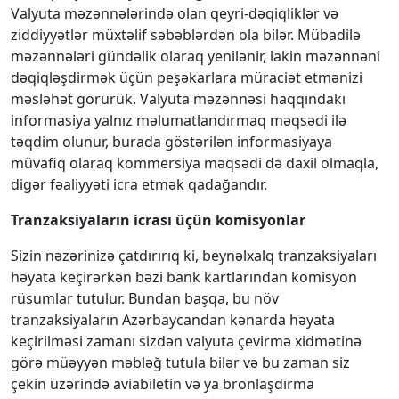
Valyuta məzənnələrində olan qeyri-dəqiqliklər və
ziddiyyətlər müxtəlif səbəblərdən ola bilər. Mübadilə
məzənnələri gündəlik olaraq yenilənir, lakin məzənnəni
dəqiqləşdirmək üçün peşəkarlara müraciət etmənizi
məsləhət görürük. Valyuta məzənnəsi haqqındakı
informasiya yalnız məlumatlandırmaq məqsədi ilə
təqdim olunur, burada göstərilən informasiyaya
müvafiq olaraq kommersiya məqsədi də daxil olmaqla,
digər fəaliyyəti icra etmək qadağandır.
Tranzaksiyaların icrası üçün komisyonlar
Sizin nəzərinizə çatdırırıq ki, beynəlxalq tranzaksiyaları
həyata keçirərkən bəzi bank kartlarından komisyon
rüsumlar tutulur. Bundan başqa, bu növ
tranzaksiyaların Azərbaycandan kənarda həyata
keçirilməsi zamanı sizdən valyuta çevirmə xidmətinə
görə müəyyən məbləğ tutula bilər və bu zaman siz
çekin üzərində aviabiletin və ya bronlaşdırma