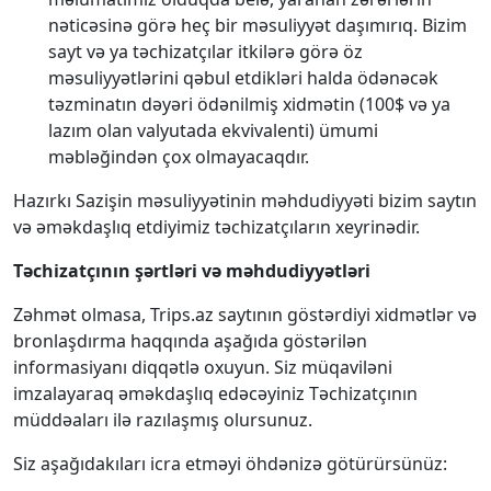
nəticəsinə görə heç bir məsuliyyət daşımırıq. Bizim
sayt və ya təchizatçılar itkilərə görə öz
məsuliyyətlərini qəbul etdikləri halda ödənəcək
təzminatın dəyəri ödənilmiş xidmətin (100$ və ya
lazım olan valyutada ekvivalenti) ümumi
məbləğindən çox olmayacaqdır.
Hazırkı Sazişin məsuliyyətinin məhdudiyyəti bizim saytın
və əməkdaşlıq etdiyimiz təchizatçıların xeyrinədir.
Təchizatçının şərtləri və məhdudiyyətləri
Zəhmət olmasa, Trips.az saytının göstərdiyi xidmətlər və
bronlaşdırma haqqında aşağıda göstərilən
informasiyanı diqqətlə oxuyun. Siz müqaviləni
imzalayaraq əməkdaşlıq edəcəyiniz Təchizatçının
müddəaları ilə razılaşmış olursunuz.
Siz aşağıdakıları icra etməyi öhdənizə götürürsünüz: