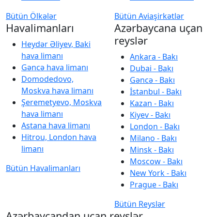
Bütün Ölkələr
Bütün Aviaşirkətlər
Havalimanları
Azərbaycana uçan
reyslər
Heydər Əliyev, Baki
hava limanı
Ankara - Bakı
Gəncə hava limanı
Dubai - Bakı
Domodedovo,
Gəncə - Bakı
Moskva hava limanı
İstanbul - Bakı
Şeremetyevo, Moskva
Kazan - Bakı
hava limanı
Kiyev - Bakı
Astana hava limanı
London - Bakı
Hitrou, London hava
Milano - Bakı
limanı
Minsk - Bakı
Moscow - Bakı
Bütün Havalimanları
New York - Bakı
Prague - Bakı
Bütün Reyslər
Azərbaycandan uçan reyslər