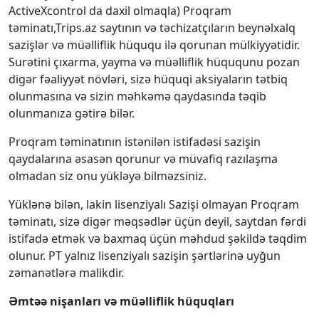
ActiveXcontrol da daxil olmaqla) Proqram
təminatı,Trips.az saytının və təchizatçıların beynəlxalq
sazişlər və müəlliflik hüququ ilə qorunan mülkiyyətidir.
Surətini çıxarma, yayma və müəlliflik hüququnu pozan
digər fəaliyyət növləri, sizə hüquqi aksiyaların tətbiq
olunmasına və sizin məhkəmə qaydasında təqib
olunmanıza gətirə bilər.
Proqram təminatının istənilən istifadəsi sazişin
qaydalarına əsasən qorunur və müvafiq razılaşma
olmadan siz onu yükləyə bilməzsiniz.
Yüklənə bilən, lakin lisenziyalı Sazişi olmayan Proqram
təminatı, sizə digər məqsədlər üçün deyil, saytdan fərdi
istifadə etmək və baxmaq üçün məhdud şəkildə təqdim
olunur. PT yalnız lisenziyalı sazişin şərtlərinə uyğun
zəmanətlərə malikdir.
Əmtəə nişanları və müəlliflik hüquqları