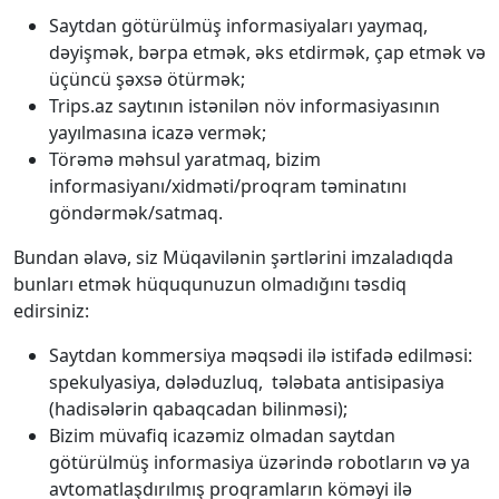
Saytdan götürülmüş informasiyaları yaymaq,
dəyişmək, bərpa etmək, əks etdirmək, çap etmək və
üçüncü şəxsə ötürmək;
Trips.az saytının istənilən növ informasiyasının
yayılmasına icazə vermək;
Törəmə məhsul yaratmaq, bizim
informasiyanı/xidməti/proqram təminatını
göndərmək/satmaq.
Bundan əlavə, siz Müqavilənin şərtlərini imzaladıqda
bunları etmək hüququnuzun olmadığını təsdiq
edirsiniz:
Saytdan kommersiya məqsədi ilə istifadə edilməsi:
spekulyasiya, dələduzluq, tələbata antisipasiya
(hadisələrin qabaqcadan bilinməsi);
Bizim müvafiq icazəmiz olmadan saytdan
götürülmüş informasiya üzərində robotların və ya
avtomatlaşdırılmış proqramların köməyi ilə