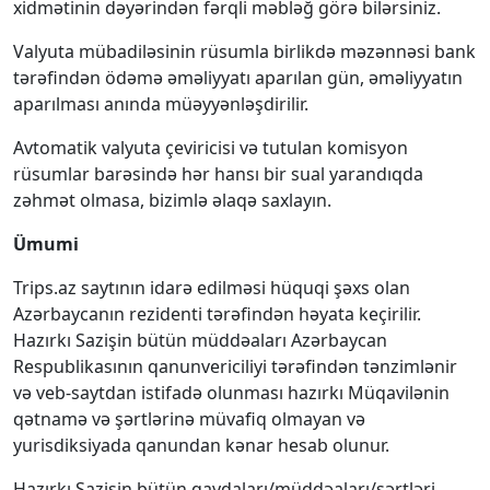
xidmətinin dəyərindən fərqli məbləğ görə bilərsiniz.
Valyuta mübadiləsinin rüsumla birlikdə məzənnəsi bank
tərəfindən ödəmə əməliyyatı aparılan gün, əməliyyatın
aparılması anında müəyyənləşdirilir.
Avtomatik valyuta çeviricisi və tutulan komisyon
rüsumlar barəsində hər hansı bir sual yarandıqda
zəhmət olmasa, bizimlə əlaqə saxlayın.
Ümumi
Trips.az saytının idarə edilməsi hüquqi şəxs olan
Azərbaycanın rezidenti tərəfindən həyata keçirilir.
Hazırkı Sazişin bütün müddəaları Azərbaycan
Respublikasının qanunvericiliyi tərəfindən tənzimlənir
və veb-saytdan istifadə olunması hazırkı Müqavilənin
qətnamə və şərtlərinə müvafiq olmayan və
yurisdiksiyada qanundan kənar hesab olunur.
Hazırkı Sazişin bütün qaydaları/müddəaları/şərtləri