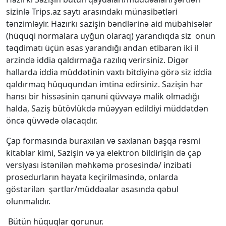
sizinlə Trips.az saytı arasındakı münasibətləri
tənzimləyir. Hazırkı sazişin bəndlərinə aid mübahisələr
(hüquqi normalara uyğun olaraq) yarandıqda siz onun
təqdimatı üçün əsas yarandığı andan etibarən iki il
ərzində iddia qaldırmağa razılıq verirsiniz. Digər
hallarda iddia müddətinin vaxtı bitdiyinə görə siz iddia
qaldırmaq hüququndan imtina edirsiniz. Sazişin hər
hansı bir hissəsinin qanuni qüvvəyə malik olmadığı
halda, Saziş bütövlükdə müəyyən edildiyi müddətdən
öncə qüvvədə olacaqdır.
Çap formasında buraxılan və saxlanan başqa rəsmi
kitablar kimi, Sazişin və ya elektron bildirişin də çap
versiyası istənilən məhkəmə prosesində/ inzibati
prosedurların həyata keçirilməsində, onlarda
göstərilən şərtlər/müddəalar əsasında qəbul
olunmalıdır.
Bütün hüquqlar qorunur.