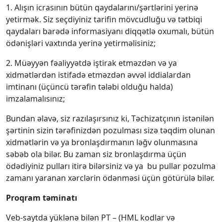
1. Alışın icrasının bütün qaydalarını/şərtlərini yerinə
yetirmək. Siz seçdiyiniz tarifin mövcudluğu və tətbiqi
qaydaları barədə informasiyanı diqqətlə oxumalı, bütün
ödənişləri vaxtında yerinə yetirməlisiniz;
2. Müəyyən fəaliyyətdə iştirak etməzdən və ya
xidmətlərdən istifadə etməzdən əvvəl iddialardan
imtinanı (üçüncü tərəfin tələbi olduğu halda)
imzalamalısınız;
Bundan əlavə, siz razılaşırsınız ki, Təchizatçının istənilən
şərtinin sizin tərəfinizdən pozulması sizə təqdim olunan
xidmətlərin və ya bronlaşdırmanın ləğv olunmasına
səbəb ola bilər. Bu zaman siz bronlaşdırma üçün
ödədiyiniz pulları itirə bilərsiniz və ya bu pullar pozulma
zamanı yaranan xərclərin ödənməsi üçün götürülə bilər.
Proqram təminatı
Veb-saytda yüklənə bilən PT – (HML kodlar və