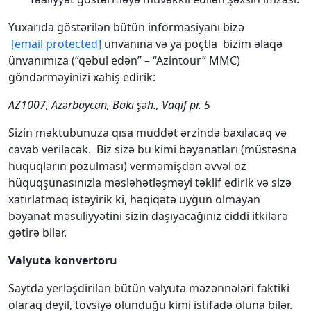
Yuxarıda göstərilən bütün informasiyanı bizə
[email protected]
ünvanına və ya poçtla bizim əlaqə
ünvanımıza (“qəbul edən” – “Azintour” MMC)
göndərməyinizi xahiş edirik:
АZ1007, Azərbaycan, Bakı şəh., Vaqif pr. 5
Sizin məktubunuza qısa müddət ərzində baxılacaq və
cavab veriləcək. Biz sizə bu kimi bəyanatları (müstəsna
hüquqların pozulması) verməmişdən əvvəl öz
hüquqşünasınızla məsləhətləşməyi təklif edirik və sizə
xatırlatmaq istəyirik ki, həqiqətə uyğun olmayan
bəyanat məsuliyyətini sizin daşıyacağınız ciddi itkilərə
gətirə bilər.
Valyuta konvertoru
Saytda yerləşdirilən bütün valyuta məzənnələri faktiki
olaraq deyil, tövsiyə olunduğu kimi istifadə oluna bilər.