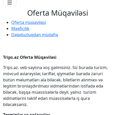
Oferta Müqaviləsi
Oferta müqaviləsi
Məxfiçilik
Dələduzluqdan müdafiə
Trips.az Oferta Müqaviləsi
Trips.az. veb-saytına xoş gəlmisiniz. Siz burada turizm,
mövcud aviareyslər, tariflər, qiymətlər barədə zəruri
bütün məlumatları ala biləcək, biletlərin alınması və
legitim bronlaşdırılması xidmətlərindən istifadə edə
biləcək, başqa müəssisələrlə deyil, yalnız turizm
xidmətlərini təklif edən müəssisələrlə iş qura
biləcəksəniz.
Terminlər və anlayışlar