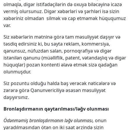
olmaqla, digər istifadəçilərin də oxuya biləcəyinə icazə
vermiş olursunuz. Digər xəbərləri və şərhləri isə sizin
xəbəriniz olmadan silmək və cap etməmək hüququmuz
var.
Siz xəbərlərin mətninə görə tam məsuliyyət daşıyır və
təsdiq edirsiniz ki, bu sayta reklam, kommersiya,
qanunsuz, nüfuzdan salan, pornoqrafiya və digər
istənilən qanunu (müəlliflik, patent, vətəndaşlıq və digər
hüquqlar) pozan kontenti əlavə etmək sizə qadağan
olunmuşdur.
Siz pozuntu olduğu halda baş verəcək nəticələrə və
zərərə görə Qanunvericiliyə əsasən məsuliyyət
daşıyırsınız.
Bronlaşdırmanın qaytarılması/ləğv olunması
Ödənməmiş bronlaşdırmanın ləğv olunması,
onun
yaradılmasından ötən on iki saat ərzində sizin