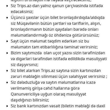
Siz Trips.az-dan yalnız qanun çərçivəsində istifadə
edəcəksiniz;
Üçüncü şəxslər üçün bilet bronlaşdırdıqda/aldıqda
siz Müqavilənin bütün şərtləri və tariflərin, alışın,
bronlaşdırmanın bütün qaydaları barədə onları
məlumatlandırmağı öz öhdənizə götürürsünüz;
Sayt üçün məlumat təqdim edərkən siz bu
məlumatın tam etibarlılığına təminat verirsiniz;
Bizim saytımızda olan uçot yazısı sizin tərəfinizdən
və digərləri tərəfindən istifadə edildikdə məsuliyyəti
siz daşıyırsınız;
Siz bilet alarkən Trips.az saytına sizin kartınızdan
zəruri məbləğin silinməsi üçün səlahiyyət verirsiniz ;
Siz dələduzluğa və saytın məlumatlarına icazə
verilməmiş girişə cəhd hallarına görə
Qanunvericiliyə uyğun olaraq məsuliyyət
daşıdığınızı bilirsiniz;
Siz bank kartınızdan vəsait (biletin məbləği də daxil