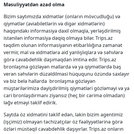
Məsuliyyətdən azad olma
Bizim saytımızda xidmətlər (onların mövcudluğu) və
qiymətlər (aviabiletlərin və digər xidmətlərin)
haqqındakı informasiya daxil olmaqla, yerləşdirilmiş
istənilən informasiya dəqiq olmaya bilər. Trips.az
təqdim olunan informasiyanın etibarlılığına zəmanət
vermir, mal və xidmətlərə aid yanlışlıqlara və səhvlərə
görə cavabdehlik daşımaqdan imtina edir. Trips.az
bronlaşma gözləyən mallarda və ya qiymətlərdə baş
verən səhvlərin düzəldilməsi hüququnu özündə saxlayır
və biz belə hallarda bronlaşma gözləyən
müştərilərimizə dəyişdirilmiş qiymətləri gözləməyi və ya
cari bronlaşdırmanı ziyansız (heç bir cərimə olmadan)
ləğv etməyi təklif edirik.
Saytda öz xidmətini təklif edən, lakin bizim agentimiz
(işçimiz) olmayan təchizatçılar öz fəaliyyətlərinə görə
özləri müstəqil cavabdehlik daşıyırlar. Trips.az onların