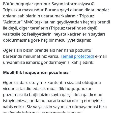
Bütün hüquqlar qorunur. Saytın informasiyası ©
Trips.az-a məxsusdur. Burada qeyd olunan digər loqolar
onların sahiblərinin ticarət markalarıdır. Trips.az
“Azintour” MMC təşkilatının qeydiyyatdan keçmiş brendi
ilə deyil, digər tərəflərin (Trips.az tərəfindən deyil)
vasitəsilə öz fəaliyyətlərini həyata keçirənlərin saytları
doldurmasına görə heç bir məsuliyyət daşımır.
Əgər sizin bizim brendə aid hər hansı pozuntu
barəsində məlumatınız varsa,
[email protected]
e-mail
ünvanımıza ismarıc göndərməyinizi xahiş edirik.
Müəlliflik hüququnun pozulması
Əgər siz dərc etdiyimiz kontentin sizə aid olduğunu
vicdanla təsdiq edərək müəlliflik hüququnuzun
pozulması ilə bağlı bizim sayta qarşı iddia qaldırmaq
istəyirsinizsə, onda bu barədə xəbərdarlıq etməyinizi
xahiş edirik. Siz və ya sizin saytınızın nümayəndəsi bizə
aşağıdakı informasiya məzmunlu ismarıc