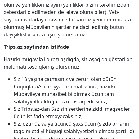
olun və yenilikləri izləyin (yeniliklər bizim tərəfimizdən
xəbərdarlıq edilmədən də əlavə oluna bilər). Veb-
saytdan istifadəyə davam edərkən siz yenidən redaktə
olunmuş Müqavilənin şərtlərinə daxil edilmiş bütün
dəyişikliklərlə razılaşmış olursunuz.
Trips.az saytından istifadə
Hazırkı müqavilə ilə razılaşdıqda, siz aşağıda göstərilən
məlumatı təsdiqləmiş olursunuz:
Siz 18 yaşına çatmısınız və zəruri olan bütün
hüquqlara/səlahiyyətlərə maliksiniz, hazırkı
Müqaviləyə münasibət bildirmək üçün tam
səlahiyyətli olduğunuzu təsdiq edirsiniz;
Siz Trips.az-dan Sazişin şərtlərinə zidd məqsədlər
üçün istifadə etməyəcəksiniz;
Siz, özünüz və ya üçüncü şəxs üçün (sizdə onların
təqdim etdiyi hüquqi səlahiyyətlərin olması şərti ilə)
legitim bronlaşdırma həyata keçirəcəksiniz;