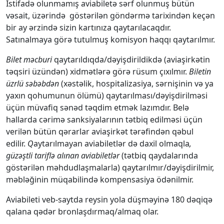
İstifadə olunmamış aviabiletə sərf olunmuş bütün
vəsait, üzərində göstərilən göndərmə tarixindən keçən
bir ay ərzində sizin kartınıza qaytarılacaqdır.
Satınalmaya görə tutulmuş komisyon haqqı qaytarılmır.
Bilet məcburi
qaytarıldıqda/dəyişdirildikdə (aviaşirkətin
təqsiri üzündən) xidmətlərə görə rüsum çıxılmır.
Biletin
üzrlü səbəbdən
(xəstəlik, hospitalizasiya, sərnişinin və ya
yaxın qohumunun ölümü) qaytarılması/dəyişdirilməsi
üçün müvafiq sənəd təqdim etmək lazımdır. Belə
hallarda cərimə sanksiyalarının tətbiq edilməsi üçün
verilən bütün qərarlar aviaşirkət tərəfindən qəbul
edilir.
Q
aytarılmayan aviabiletlər
də daxil olmaqla
,
güzəştli tariflə alınan aviabiletlər
(tətbiq qaydalarında
göstərilən məhdudlaşmalarla) qaytarılmır/dəyişdirilmir,
məbləğinin müqabilində kompensasiya ödənilmir.
Aviabileti veb-saytda reysin yola düşməyinə 180 dəqiqə
qalana qədər bronlaşdırmaq/almaq olar.