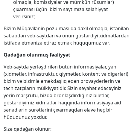
olmaqla, komissiyalar və mümkün rüsumlar)
çıxarması üçün bizim saytımıza səlahiyyət
verirsiniz;
Bizim Müqavilənin pozulması da daxil olmaqla, istənilən
səbəbdən veb-saytdan və onun göstərdiyi xidmətlərdən
istifadə etmənizə etiraz etmək hüququmuz var.
Qadağan olunmuş fəaliyyət
Veb-saytda yerləşdirilən bütün informasiyalar, yəni
(xidmətlər, infrastruktur, qiymətlər, kontent və digərləri)
bizim və bizimlə əməkdaşlıq edən provayderlərin və
təchizatçıların mülkiyyətidir. Sizin səyahət edəcəyiniz
yerin marşrutu, bizdə bronlaşdırdığınız biletlər,
göstərdiyimiz xidmətlər haqqında informasiyaya aid
sənədlərin surətlərini çıxarmaqdan əlavə heç bir
hüququnuz yoxdur.
Sizə qadağan olunur: