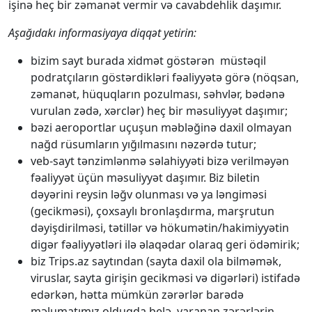
işinə heç bir zəmanət vermir və cavabdehlik daşımır.
Aşağıdakı informasiyaya diqqət yetirin:
bizim sayt burada xidmət göstərən müstəqil
podratçıların göstərdikləri fəaliyyətə görə (nöqsan,
zəmanət, hüquqların pozulması, səhvlər, bədənə
vurulan zədə, xərclər) heç bir məsuliyyət daşımır;
bəzi aeroportlar uçuşun məbləğinə daxil olmayan
nağd rüsumların yığılmasını nəzərdə tutur;
veb-sayt tənzimlənmə səlahiyyəti bizə verilməyən
fəaliyyət üçün məsuliyyət daşımır. Biz biletin
dəyərini reysin ləğv olunması və ya ləngiməsi
(gecikməsi), çoxsaylı bronlaşdırma, marşrutun
dəyişdirilməsi, tətillər və hökumətin/hakimiyyətin
digər fəaliyyətləri ilə əlaqədar olaraq geri ödəmirik;
biz Trips.az saytından (sayta daxil ola bilməmək,
viruslar, sayta girişin gecikməsi və digərləri) istifadə
edərkən, hətta mümkün zərərlər barədə
məlumatımız olduqda belə, yaranan zərərlərin