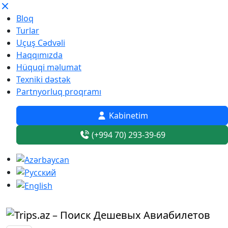
Bloq
Turlar
Uçuş Cədvəli
Haqqımızda
Hüquqi məlumat
Texniki dəstək
Partnyorluq proqramı
Kabinetim
(+994 70) 293-39-69