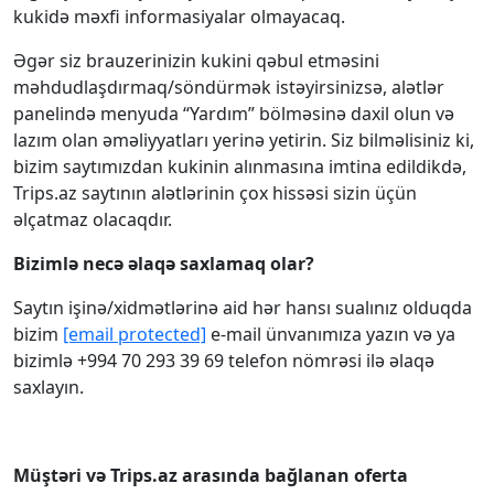
kukidə məxfi informasiyalar olmayacaq.
Əgər siz brauzerinizin kukini qəbul etməsini
məhdudlaşdırmaq/söndürmək istəyirsinizsə, alətlər
panelində menyuda “Yardım” bölməsinə daxil olun və
lazım olan əməliyyatları yerinə yetirin. Siz bilməlisiniz ki,
bizim saytımızdan kukinin alınmasına imtina edildikdə,
Trips.az saytının alətlərinin çox hissəsi sizin üçün
əlçatmaz olacaqdır.
Bizimlə necə əlaqə saxlamaq olar?
Saytın işinə/xidmətlərinə aid hər hansı sualınız olduqda
bizim
[email protected]
e-mail ünvanımıza yazın və ya
bizimlə +994 70 293 39 69 telefon nömrəsi ilə əlaqə
saxlayın.
Müştəri və Trips.az arasında bağlanan oferta