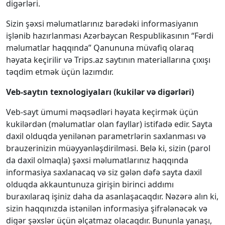
digərləri.
Sizin şəxsi məlumatlarınız barədəki informasiyanın
işlənib hazırlanması Azərbaycan Respublikasının “Fərdi
məlumatlar haqqında” Qanununa müvafiq olaraq
həyata keçirilir və Trips.az saytının materiallarına çıxışı
təqdim etmək üçün lazımdır.
Veb-saytın texnologiyaları (kukilər və digərləri)
Veb-sayt ümumi məqsədləri həyata keçirmək üçün
kukilərdən (məlumatlar olan fayllar) istifadə edir. Sayta
daxil olduqda yenilənən parametrlərin saxlanması və
brauzerinizin müəyyənləşdirilməsi. Belə ki, sizin (parol
da daxil olmaqla) şəxsi məlumatlarınız haqqında
informasiya saxlanacaq və siz gələn dəfə sayta daxil
olduqda akkauntunuza girişin birinci addımı
buraxılaraq işiniz daha da asanlaşacaqdır. Nəzərə alın ki,
sizin haqqınızda istənilən informasiya şifrələnəcək və
digər şəxslər üçün əlçatmaz olacaqdır. Bununla yanaşı,