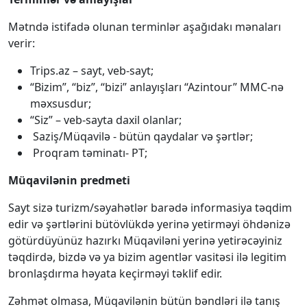
Mətndə istifadə olunan terminlər aşağıdakı mənaları
verir:
Trips.az – sayt, veb-sayt;
“Bizim”, “biz”, “bizi” anlayışları “Azintour” MMC-nə
məxsusdur;
“Siz” – veb-sayta daxil olanlar;
Saziş/Müqavilə - bütün qaydalar və şərtlər;
Proqram təminatı- PT;
Müqavilənin predmeti
Sayt sizə turizm/səyahətlər barədə informasiya təqdim
edir və şərtlərini bütövlükdə yerinə yetirməyi öhdənizə
götürdüyünüz hazırkı Müqaviləni yerinə yetirəcəyiniz
təqdirdə, bizdə və ya bizim agentlər vasitəsi ilə legitim
bronlaşdırma həyata keçirməyi təklif edir.
Zəhmət olmasa, Müqavilənin bütün bəndləri ilə tanış