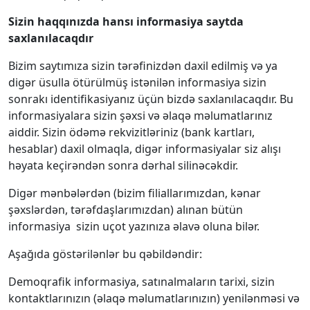
Sizin haqqınızda hansı informasiya saytda
saxlanılacaqdır
Bizim saytımıza sizin tərəfinizdən daxil edilmiş və ya
digər üsulla ötürülmüş istənilən informasiya sizin
sonrakı identifikasiyanız üçün bizdə saxlanılacaqdır. Bu
informasiyalara sizin şəxsi və əlaqə məlumatlarınız
aiddir. Sizin ödəmə rekvizitləriniz (bank kartları,
hesablar) daxil olmaqla, digər informasiyalar siz alışı
həyata keçirəndən sonra dərhal silinəcəkdir.
Digər mənbələrdən (bizim filiallarımızdan, kənar
şəxslərdən, tərəfdaşlarımızdan) alınan bütün
informasiya sizin uçot yazınıza əlavə oluna bilər.
Aşağıda göstərilənlər bu qəbildəndir:
Demoqrafik informasiya, satınalmaların tarixi, sizin
kontaktlarınızın (əlaqə məlumatlarınızın) yenilənməsi və