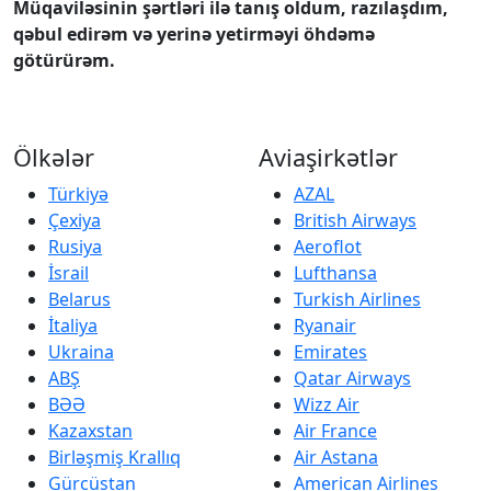
Müqaviləsinin şərtləri ilə tanış oldum, razılaşdım,
qəbul edirəm və yerinə yetirməyi öhdəmə
götürürəm.
Ölkələr
Aviaşirkətlər
Türkiyə
AZAL
Çexiya
British Airways
Rusiya
Aeroflot
İsrail
Lufthansa
Belarus
Turkish Airlines
İtaliya
Ryanair
Ukraina
Emirates
ABŞ
Qatar Airways
BƏƏ
Wizz Air
Kazaxstan
Air France
Birləşmiş Krallıq
Air Astana
Gürcüstan
American Airlines