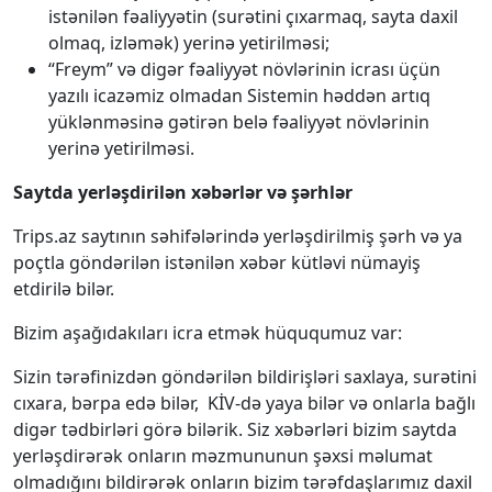
istənilən fəaliyyətin (surətini çıxarmaq, sayta daxil
olmaq, izləmək) yerinə yetirilməsi;
“Freym” və digər fəaliyyət növlərinin icrası üçün
yazılı icazəmiz olmadan Sistemin həddən artıq
yüklənməsinə gətirən belə fəaliyyət növlərinin
yerinə yetirilməsi.
Saytda yerləşdirilən xəbərlər və şərhlər
Trips.az saytının səhifələrində yerləşdirilmiş şərh və ya
poçtla göndərilən istənilən xəbər kütləvi nümayiş
etdirilə bilər.
Bizim aşağıdakıları icra etmək hüququmuz var:
Sizin tərəfinizdən göndərilən bildirişləri saxlaya, surətini
cıxara, bərpa edə bilər, KİV-də yaya bilər və onlarla bağlı
digər tədbirləri görə bilərik. Siz xəbərləri bizim saytda
yerləşdirərək onların məzmununun şəxsi məlumat
olmadığını bildirərək onların bizim tərəfdaşlarımız daxil