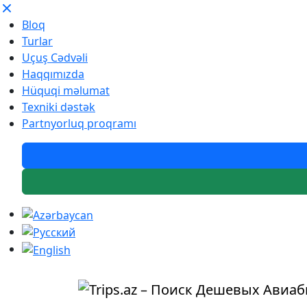
Bloq
Turlar
Uçuş Cədvəli
Haqqımızda
Hüquqi məlumat
Texniki dəstək
Partnyorluq proqramı