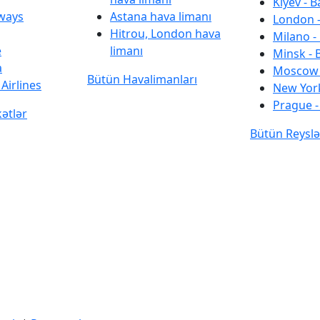
Kiyev - B
rways
Astana hava limanı
London -
Hitrou, London hava
Milano -
e
limanı
Minsk - 
a
Moscow 
Bütün Havalimanları
Airlines
New York
Prague -
kətlər
Bütün Reyslə