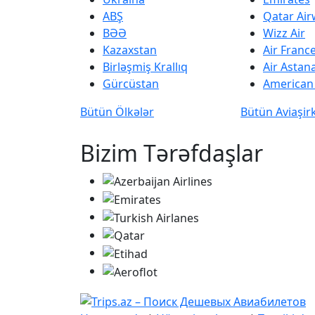
ABŞ
Qatar Ai
BƏƏ
Wizz Air
Kazaxstan
Air Franc
Birləşmiş Krallıq
Air Astan
Gürcüstan
American 
Bütün Ölkələr
Bütün Aviaşir
Bizim Tərəfdaşlar