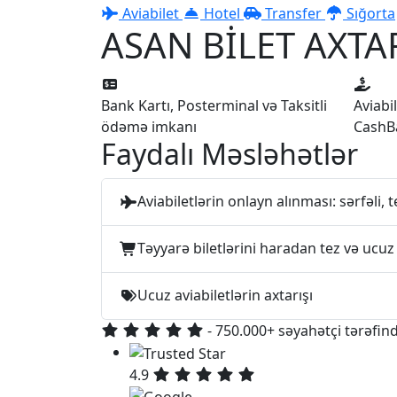
Aviabilet
Hotel
Transfer
Sığorta
ASAN BİLET AXTAR
Bank Kartı, Posterminal və Taksitli
Aviabi
ödəmə imkanı
CashB
Faydalı Məsləhətlər
Aviabiletlərin onlayn alınması: sərfəli, t
Təyyarə biletlərini haradan tez və ucuz
Ucuz aviabiletlərin axtarışı
- 750.000+ səyahətçi tərəfind
4.9