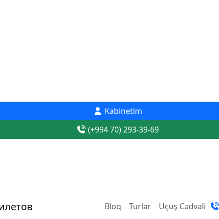
Kabinetim
(+994 70) 293-39-69
Bloq
Turlar
Uçuş Cədvəli