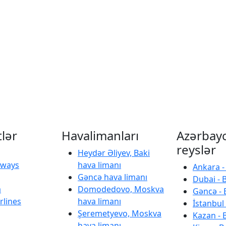
tlər
Havalimanları
Azərbay
reyslər
Heydər Əliyev, Baki
irways
hava limanı
Ankara -
Gəncə hava limanı
Dubai - 
a
Domodedovo, Moskva
Gəncə - 
rlines
hava limanı
İstanbul 
Şeremetyevo, Moskva
Kazan - 
hava limanı