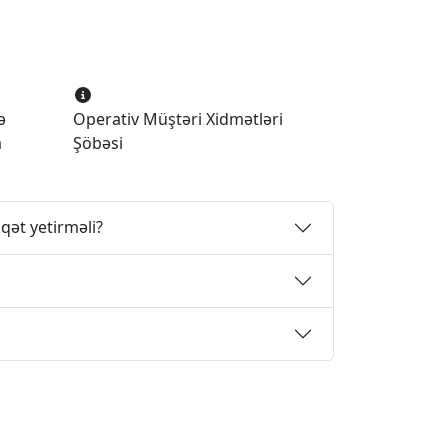
ə
Operativ Müştəri Xidmətləri
a
Şöbəsi
qət yetirməli?