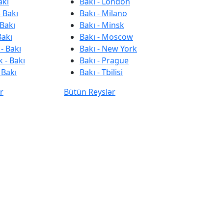
akı
Bakı - London
 Bakı
Bakı - Milano
 Bakı
Bakı - Minsk
Bakı
Bakı - Moscow
- Bakı
Bakı - New York
 - Bakı
Bakı - Prague
 Bakı
Bakı - Tbilisi
r
Bütün Reyslər