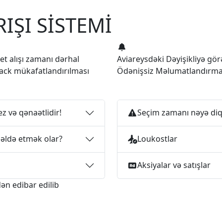
IŞI SİSTEMİ
let alışı zamanı dərhal
Aviareysdəki Dəyişikliyə gör
ack mükafatlandırılması
Ödənişsiz Məlumatlandırm
ez və qənaətlidir!
Seçim zamanı nəyə diq
 əldə etmək olar?
Loukostlar
Aksiyalar və satışlar
ən edibar edilib