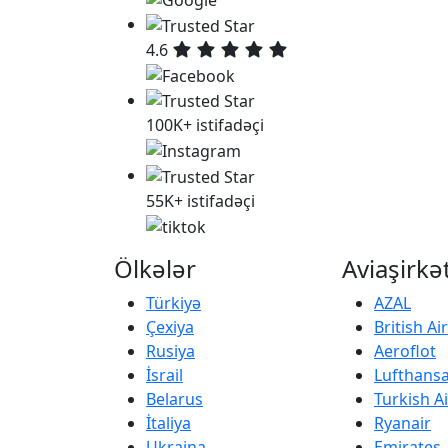
4.6
100K+ istifadəçi
55K+ istifadəçi
Ölkələr
Aviaşirkə
Türkiyə
AZAL
Çexiya
British A
Rusiya
Aeroflot
İsrail
Lufthans
Belarus
Turkish Ai
İtaliya
Ryanair
Ukraina
Emirates