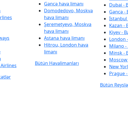
Gəncə hava limanı
Dubai - 
a
Domodedovo, Moskva
Gəncə - 
rlines
hava limanı
İstanbul 
Şeremetyevo, Moskva
Kazan - 
hava limanı
Kiyev - B
rways
Astana hava limanı
London -
Hitrou, London hava
Milano -
e
limanı
Minsk - 
a
Moscow 
Bütün Havalimanları
Airlines
New York
Prague -
kətlər
Bütün Reyslə