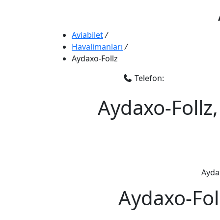
Aviabilet
/
Havalimanları
/
Aydaxo-Follz
Telefon:
Aydaxo-Follz,
Aydax
Aydaxo-Fol