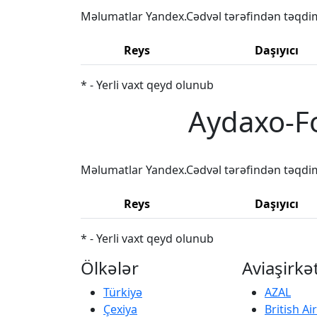
Məlumatlar Yandex.Cədvəl tərəfindən təqdi
Reys
Daşıyıcı
* - Yerli vaxt qeyd olunub
Aydaxo-Fo
Məlumatlar Yandex.Cədvəl tərəfindən təqdi
Reys
Daşıyıcı
* - Yerli vaxt qeyd olunub
Ölkələr
Aviaşirkə
Türkiyə
AZAL
Çexiya
British A