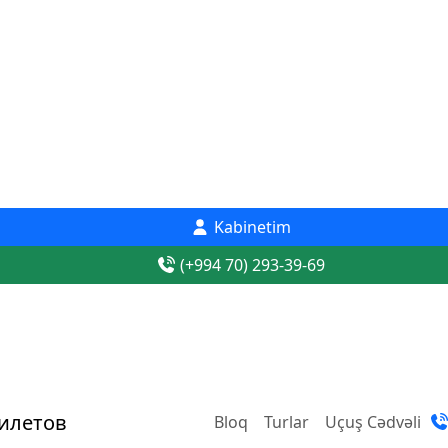
Kabinetim
(+994 70) 293-39-69
Bloq
Turlar
Uçuş Cədvəli