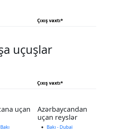
Çıxış vaxtı*
şa uçuşlar
Çıxış vaxtı*
cana uçan
Azərbaycandan
uçan reyslər
 Bakı
Bakı - Dubai