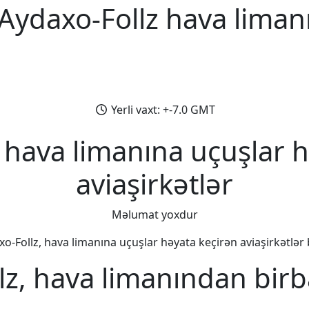
Aydaxo-Follz hava liman
Yerli vaxt: +-7.0 GMT
 hava limanına uçuşlar 
aviaşirkətlər
Məlumat yoxdur
o-Follz, hava limanına uçuşlar həyata keçirən aviaşirkətlər b
lz, hava limanından birb