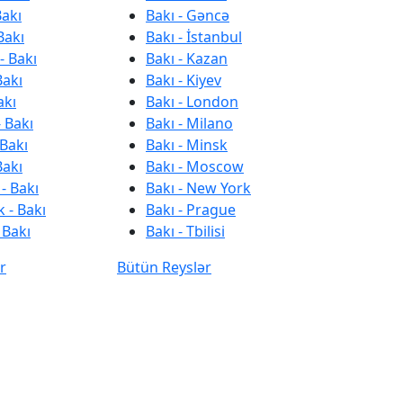
Bakı
Bakı - Gəncə
Bakı
Bakı - İstanbul
- Bakı
Bakı - Kazan
Bakı
Bakı - Kiyev
akı
Bakı - London
 Bakı
Bakı - Milano
 Bakı
Bakı - Minsk
Bakı
Bakı - Moscow
- Bakı
Bakı - New York
 - Bakı
Bakı - Prague
 Bakı
Bakı - Tbilisi
r
Bütün Reyslər