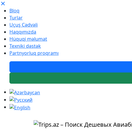
Bloq
Turlar
Uçuş Cədvəli
Haqqımızda
Hüquqi məlumat
Texniki dəstək
Partnyorluq proqramı