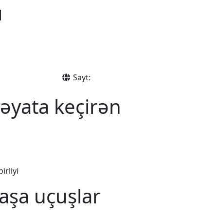
ı
Sayt:
həyata keçirən
irliyi
aşa uçuşlar