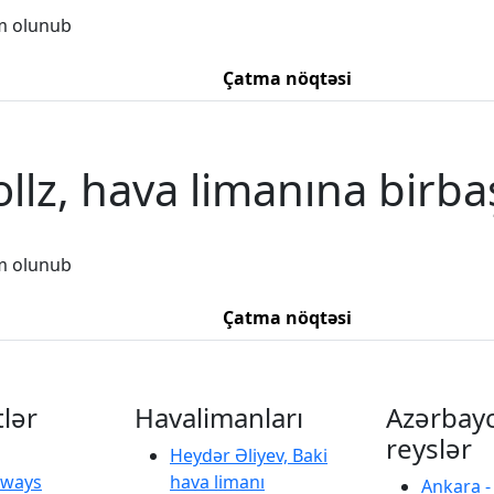
m olunub
Çatma nöqtəsi
llz, hava limanına birba
m olunub
Çatma nöqtəsi
tlər
Havalimanları
Azərbay
reyslər
Heydər Əliyev, Baki
irways
hava limanı
Ankara -