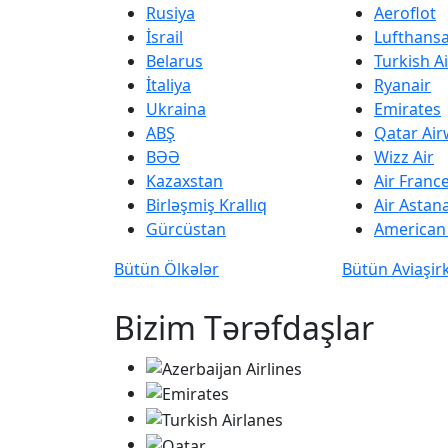
Rusiya
Aeroflot
İsrail
Lufthans
Belarus
Turkish Ai
İtaliya
Ryanair
Ukraina
Emirates
ABŞ
Qatar Ai
BƏƏ
Wizz Air
Kazaxstan
Air Franc
Birləşmiş Krallıq
Air Astan
Gürcüstan
American 
Bütün Ölkələr
Bütün Aviaşir
Bizim Tərəfdaşlar