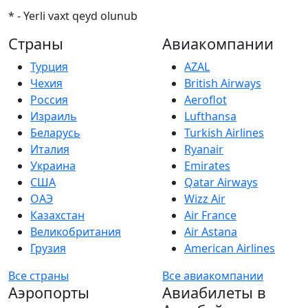
* - Yerli vaxt qeyd olunub
Страны
Авиакомпании
Турция
AZAL
Чехия
British Airways
Россия
Aeroflot
Израиль
Lufthansa
Беларусь
Turkish Airlines
Италия
Ryanair
Украина
Emirates
США
Qatar Airways
ОАЭ
Wizz Air
Казахстан
Air France
Великобритания
Air Astana
Грузия
American Airlines
Все страны
Все авиакомпании
Аэропорты
Авиабилеты в