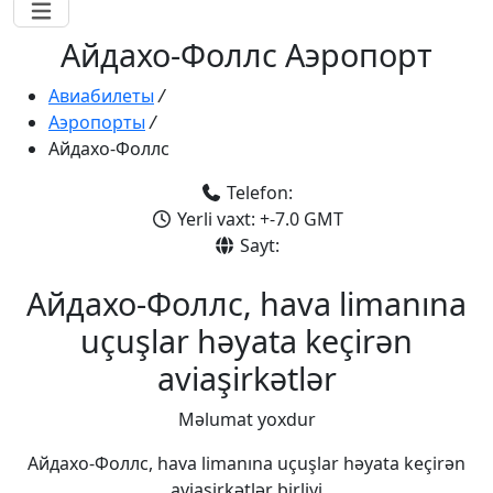
Айдахо-Фоллс Аэропорт
Авиабилеты
/
Аэропорты
/
Айдахо-Фоллс
Telefon:
Yerli vaxt: +-7.0 GMT
Sayt:
Айдахо-Фоллс, hava limanına
uçuşlar həyata keçirən
aviaşirkətlər
Məlumat yoxdur
Айдахо-Фоллс, hava limanına uçuşlar həyata keçirən
aviaşirkətlər birliyi