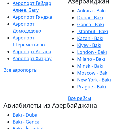
Азербайджан
Аэропорт Гейдар
Алиев, Баку
Ankara - Bakı
Аэропорт Гянджа
Dubai - Bakı
Аэропорт
Gəncə - Bakı
Домодедово
İstanbul - Bakı
Аэропорт
Kazan - Bakı
Шереметьево
Kiyev - Bakı
Аэропорт Астана
London - Bakı
Аэропорт Хитроу
Milano - Bakı
Minsk - Bakı
Все аэропорты
Moscow - Bakı
New York - Bakı
Prague - Bakı
Все рейсы
Авиабилеты из Азербайджана
Bakı - Dubai
Bakı - Gəncə
Bakı - İstanbul