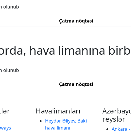
m olunub
Çatma nöqtəsi
orda, hava limanına birb
m olunub
Çatma nöqtəsi
tlər
Havalimanları
Azərbay
reyslər
Heydər Əliyev, Baki
irways
hava limanı
Ankara -