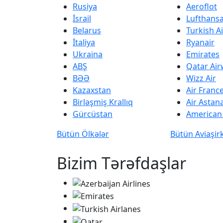
Rusiya
Aeroflot
İsrail
Lufthans
Belarus
Turkish Ai
İtaliya
Ryanair
Ukraina
Emirates
ABŞ
Qatar Ai
BƏƏ
Wizz Air
Kazaxstan
Air Franc
Birləşmiş Krallıq
Air Astan
Gürcüstan
American 
Bütün Ölkələr
Bütün Aviaşir
Bizim Tərəfdaşlar