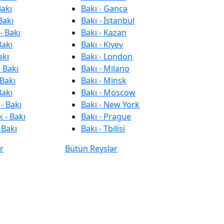
Bakı
Bakı - Gəncə
Bakı
Bakı - İstanbul
- Bakı
Bakı - Kazan
Bakı
Bakı - Kiyev
akı
Bakı - London
 Bakı
Bakı - Milano
 Bakı
Bakı - Minsk
Bakı
Bakı - Moscow
- Bakı
Bakı - New York
 - Bakı
Bakı - Prague
 Bakı
Bakı - Tbilisi
r
Bütün Reyslər