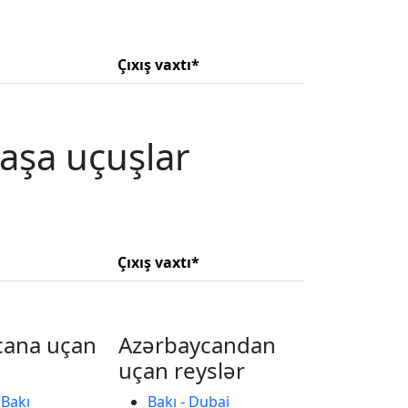
Çıxış vaxtı*
aşa uçuşlar
Çıxış vaxtı*
cana uçan
Azərbaycandan
uçan reyslər
 Bakı
Bakı - Dubai