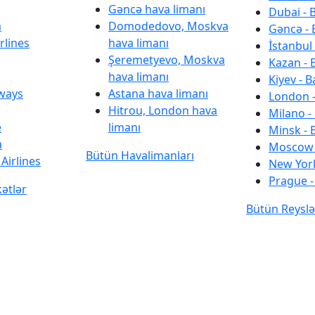
Gəncə hava limanı
Dubai - 
a
Domodedovo, Moskva
Gəncə - 
rlines
hava limanı
İstanbul 
Şeremetyevo, Moskva
Kazan - 
hava limanı
Kiyev - B
rways
Astana hava limanı
London -
Hitrou, London hava
Milano -
e
limanı
Minsk - 
a
Moscow 
Bütün Havalimanları
Airlines
New York
Prague -
kətlər
Bütün Reyslə