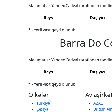
Məlumatlar Yandex.Cədvəl tərəfindən təqdi
Reys
Daşıyıcı
* - Yerli vaxt qeyd olunub
Barra Do C
Məlumatlar Yandex.Cədvəl tərəfindən təqdi
Reys
Daşıyıcı
* - Yerli vaxt qeyd olunub
Ölkələr
Aviaşirkə
Türkiyə
AZAL
Çexiya
British A