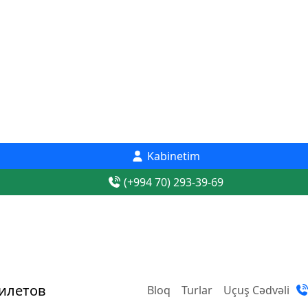
Kabinetim
(+994 70) 293-39-69
Bloq
Turlar
Uçuş Cədvəli