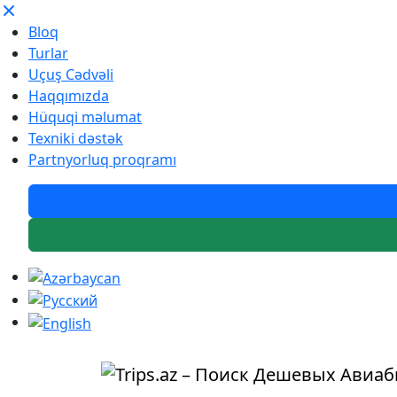
Bloq
Turlar
Uçuş Cədvəli
Haqqımızda
Hüquqi məlumat
Texniki dəstək
Partnyorluq proqramı