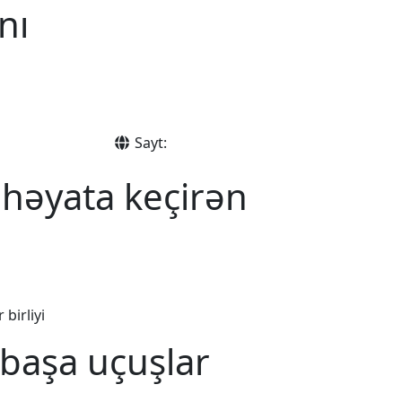
nı
Sayt:
 həyata keçirən
birliyi
rbaşa uçuşlar