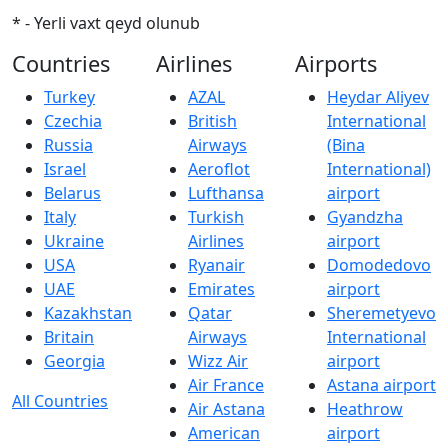
* - Yerli vaxt qeyd olunub
Countries
Airlines
Airports
Turkey
AZAL
Heydar Aliyev
Czechia
British
International
Russia
Airways
(Bina
Israel
Aeroflot
International)
Belarus
Lufthansa
airport
Italy
Turkish
Gyandzha
Ukraine
Airlines
airport
USA
Ryanair
Domodedovo
UAE
Emirates
airport
Kazakhstan
Qatar
Sheremetyevo
Britain
Airways
International
Georgia
Wizz Air
airport
Air France
Astana airport
All Countries
Air Astana
Heathrow
American
airport