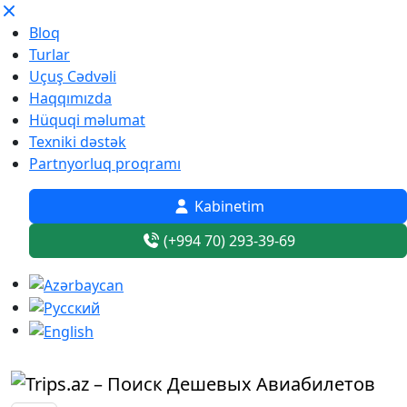
Bloq
Turlar
Uçuş Cədvəli
Haqqımızda
Hüquqi məlumat
Texniki dəstək
Partnyorluq proqramı
Kabinetim
(+994 70) 293-39-69