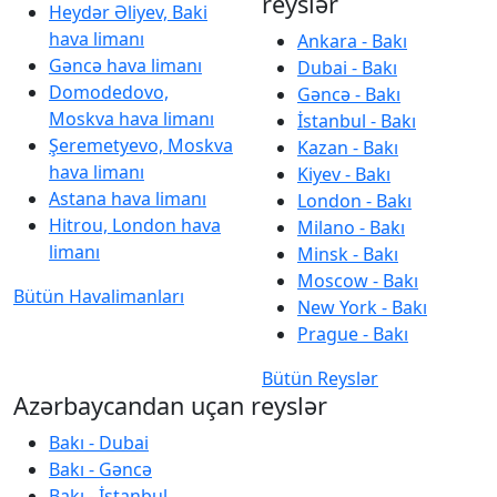
reyslər
Heydər Əliyev, Baki
hava limanı
Ankara - Bakı
Gəncə hava limanı
Dubai - Bakı
Domodedovo,
Gəncə - Bakı
Moskva hava limanı
İstanbul - Bakı
Şeremetyevo, Moskva
Kazan - Bakı
hava limanı
Kiyev - Bakı
Astana hava limanı
London - Bakı
Hitrou, London hava
Milano - Bakı
limanı
Minsk - Bakı
Moscow - Bakı
Bütün Havalimanları
New York - Bakı
Prague - Bakı
Bütün Reyslər
Azərbaycandan uçan reyslər
Bakı - Dubai
Bakı - Gəncə
Bakı - İstanbul