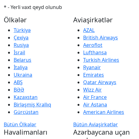
* - Yerli vaxt qeyd olunub
Ölkələr
Aviaşirkətlər
Türkiyə
AZAL
Çexiya
British Airways
Rusiya
Aeroflot
İsrail
Lufthansa
Belarus
Turkish Airlines
İtaliya
Ryanair
Ukraina
Emirates
ABŞ
Qatar Airways
BƏƏ
Wizz Air
Kazaxstan
Air France
Birləşmiş Krallıq
Air Astana
Gürcüstan
American Airlines
Bütün Ölkələr
Bütün Aviaşirkətlər
Havalimanları
Azərbaycana uçan