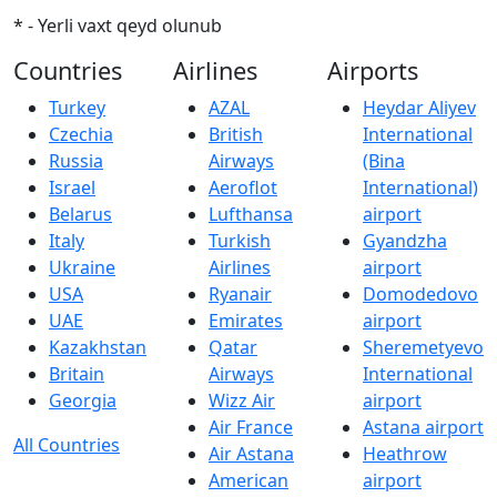
* - Yerli vaxt qeyd olunub
Countries
Airlines
Airports
Turkey
AZAL
Heydar Aliyev
Czechia
British
International
Russia
Airways
(Bina
Israel
Aeroflot
International)
Belarus
Lufthansa
airport
Italy
Turkish
Gyandzha
Ukraine
Airlines
airport
USA
Ryanair
Domodedovo
UAE
Emirates
airport
Kazakhstan
Qatar
Sheremetyevo
Britain
Airways
International
Georgia
Wizz Air
airport
Air France
Astana airport
All Countries
Air Astana
Heathrow
American
airport