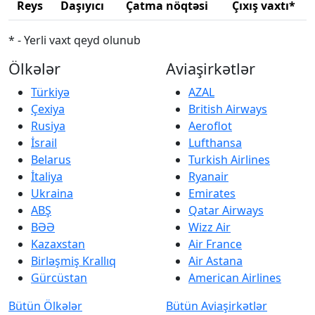
Reys
Daşıyıcı
Çatma nöqtəsi
Çıxış vaxtı*
* - Yerli vaxt qeyd olunub
Ölkələr
Aviaşirkətlər
Türkiyə
AZAL
Çexiya
British Airways
Rusiya
Aeroflot
İsrail
Lufthansa
Belarus
Turkish Airlines
İtaliya
Ryanair
Ukraina
Emirates
ABŞ
Qatar Airways
BƏƏ
Wizz Air
Kazaxstan
Air France
Birləşmiş Krallıq
Air Astana
Gürcüstan
American Airlines
Bütün Ölkələr
Bütün Aviaşirkətlər