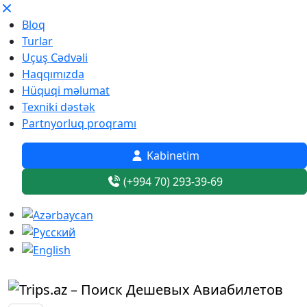
Bloq
Turlar
Uçuş Cədvəli
Haqqımızda
Hüquqi məlumat
Texniki dəstək
Partnyorluq proqramı
Kabinetim
(+994 70) 293-39-69