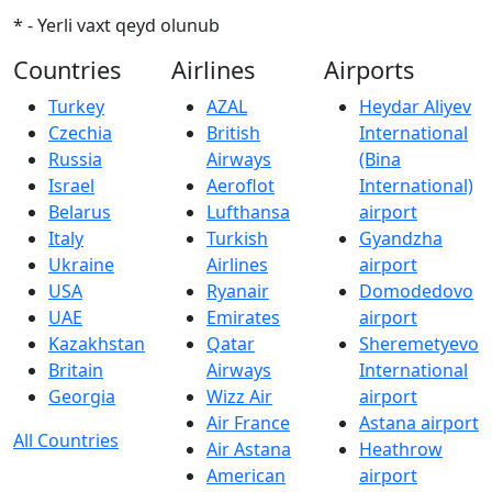
* - Yerli vaxt qeyd olunub
Countries
Airlines
Airports
Turkey
AZAL
Heydar Aliyev
Czechia
British
International
Russia
Airways
(Bina
Israel
Aeroflot
International)
Belarus
Lufthansa
airport
Italy
Turkish
Gyandzha
Ukraine
Airlines
airport
USA
Ryanair
Domodedovo
UAE
Emirates
airport
Kazakhstan
Qatar
Sheremetyevo
Britain
Airways
International
Georgia
Wizz Air
airport
Air France
Astana airport
All Countries
Air Astana
Heathrow
American
airport