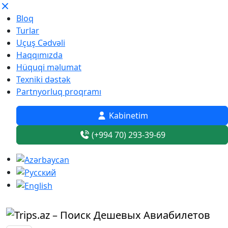
Bloq
Turlar
Uçuş Cədvəli
Haqqımızda
Hüquqi məlumat
Texniki dəstək
Partnyorluq proqramı
Kabinetim
(+994 70) 293-39-69