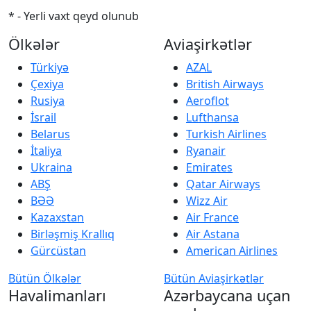
* - Yerli vaxt qeyd olunub
Ölkələr
Aviaşirkətlər
Türkiyə
AZAL
Çexiya
British Airways
Rusiya
Aeroflot
İsrail
Lufthansa
Belarus
Turkish Airlines
İtaliya
Ryanair
Ukraina
Emirates
ABŞ
Qatar Airways
BƏƏ
Wizz Air
Kazaxstan
Air France
Birləşmiş Krallıq
Air Astana
Gürcüstan
American Airlines
Bütün Ölkələr
Bütün Aviaşirkətlər
Havalimanları
Azərbaycana uçan