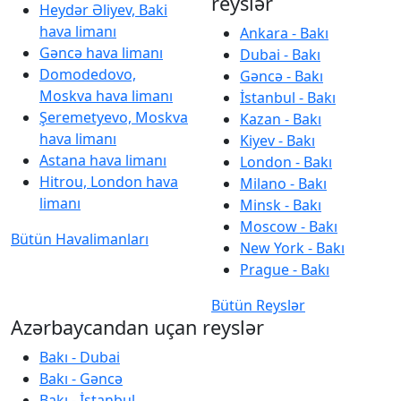
reyslər
Heydər Əliyev, Baki
hava limanı
Ankara - Bakı
Gəncə hava limanı
Dubai - Bakı
Domodedovo,
Gəncə - Bakı
Moskva hava limanı
İstanbul - Bakı
Şeremetyevo, Moskva
Kazan - Bakı
hava limanı
Kiyev - Bakı
Astana hava limanı
London - Bakı
Hitrou, London hava
Milano - Bakı
limanı
Minsk - Bakı
Moscow - Bakı
Bütün Havalimanları
New York - Bakı
Prague - Bakı
Bütün Reyslər
Azərbaycandan uçan reyslər
Bakı - Dubai
Bakı - Gəncə
Bakı - İstanbul