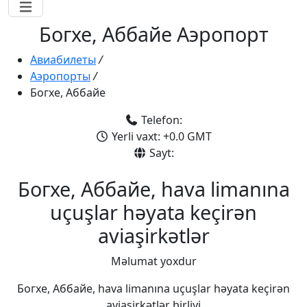
Богхе, Аббайе Аэропорт
Авиабилеты
/
Аэропорты
/
Богхе, Аббайе
Telefon:
Yerli vaxt: +0.0 GMT
Sayt:
Богхе, Аббайе, hava limanına
uçuşlar həyata keçirən
aviaşirkətlər
Məlumat yoxdur
Богхе, Аббайе, hava limanına uçuşlar həyata keçirən
aviaşirkətlər birliyi