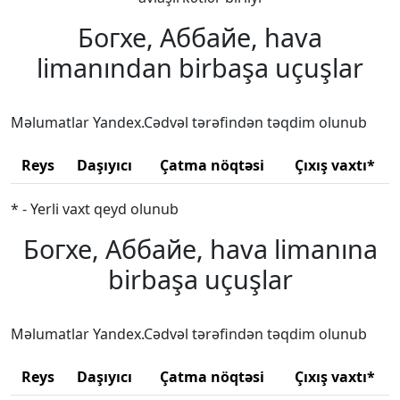
Богхе, Аббайе, hava
limanından birbaşa uçuşlar
Məlumatlar Yandex.Cədvəl tərəfindən təqdim olunub
Reys
Daşıyıcı
Çatma nöqtəsi
Çıxış vaxtı*
* - Yerli vaxt qeyd olunub
Богхе, Аббайе, hava limanına
birbaşa uçuşlar
Məlumatlar Yandex.Cədvəl tərəfindən təqdim olunub
Reys
Daşıyıcı
Çatma nöqtəsi
Çıxış vaxtı*