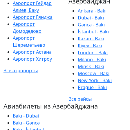
Азербайджан
Аэропорт Гейдар
Алиев, Баку
Ankara - Bakı
Аэропорт Гянджа
Dubai - Bakı
Аэропорт
Gəncə - Bakı
Домодедово
İstanbul - Bakı
Аэропорт
Kazan - Bakı
Шереметьево
Kiyev - Bakı
Аэропорт Астана
London - Bakı
Аэропорт Хитроу
Milano - Bakı
Minsk - Bakı
Все аэропорты
Moscow - Bakı
New York - Bakı
Prague - Bakı
Все рейсы
Авиабилеты из Азербайджана
Bakı - Dubai
Bakı - Gəncə
Bakı - İstanbul