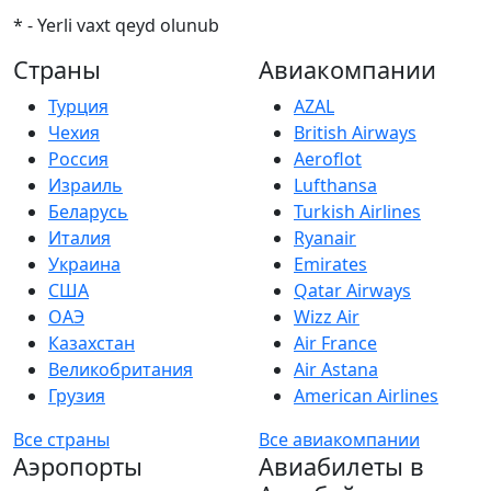
* - Yerli vaxt qeyd olunub
Страны
Авиакомпании
Турция
AZAL
Чехия
British Airways
Россия
Aeroflot
Израиль
Lufthansa
Беларусь
Turkish Airlines
Италия
Ryanair
Украина
Emirates
США
Qatar Airways
ОАЭ
Wizz Air
Казахстан
Air France
Великобритания
Air Astana
Грузия
American Airlines
Все страны
Все авиакомпании
Аэропорты
Авиабилеты в