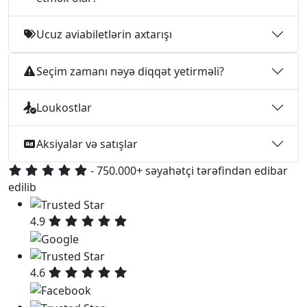
Ucuz aviabiletlərin axtarışı
Seçim zamanı nəyə diqqət yetirməli?
Loukostlar
Aksiyalar və satışlar
- 750.000+ səyahətçi tərəfindən edibar
edilib
4.9
4.6