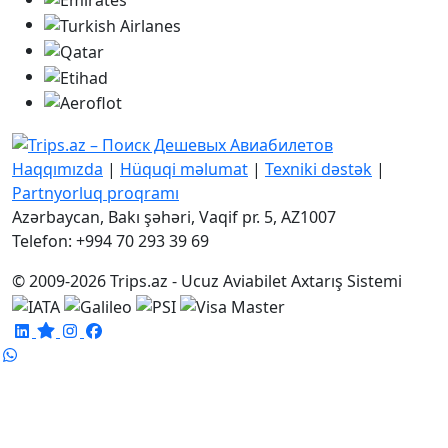
Haqqımızda
|
Hüquqi məlumat
|
Texniki dəstək
|
Partnyorluq proqramı
Azərbaycan, Bakı şəhəri, Vaqif pr. 5, AZ1007
Telefon: +994 70 293 39 69
© 2009-2026 Trips.az - Ucuz Aviabilet Axtarış Sistemi