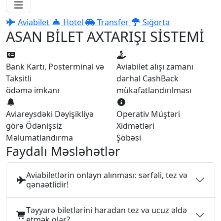
Aviabilet
Hotel
Transfer
Sığorta
ASAN BİLET AXTARIŞI SİSTEMİ
Bank Kartı, Posterminal və
Aviabilet alışı zamanı
Taksitli
dərhal CashBack
ödəmə imkanı
mükafatlandırılması
Aviareysdəki Dəyişikliyə
Operativ Müştəri
görə Ödənişsiz
Xidmətləri
Məlumatlandırma
Şöbəsi
Faydalı Məsləhətlər
Aviabiletlərin onlayn alınması: sərfəli, tez və
qənaətlidir!
Təyyarə biletlərini haradan tez və ucuz əldə
etmək olar?