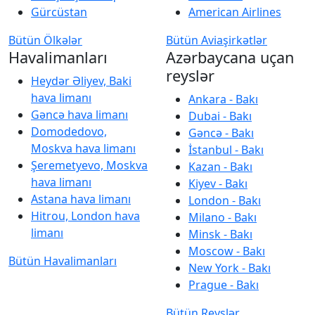
Gürcüstan
American Airlines
Bütün Ölkələr
Bütün Aviaşirkətlər
Havalimanları
Azərbaycana uçan
reyslər
Heydər Əliyev, Baki
hava limanı
Ankara - Bakı
Gəncə hava limanı
Dubai - Bakı
Domodedovo,
Gəncə - Bakı
Moskva hava limanı
İstanbul - Bakı
Şeremetyevo, Moskva
Kazan - Bakı
hava limanı
Kiyev - Bakı
Astana hava limanı
London - Bakı
Hitrou, London hava
Milano - Bakı
limanı
Minsk - Bakı
Moscow - Bakı
Bütün Havalimanları
New York - Bakı
Prague - Bakı
Bütün Reyslər