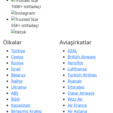
100K+ istifadəçi
55K+ istifadəçi
Ölkələr
Aviaşirkətlər
Türkiyə
AZAL
Çexiya
British Airways
Rusiya
Aeroflot
İsrail
Lufthansa
Belarus
Turkish Airlines
İtaliya
Ryanair
Ukraina
Emirates
ABŞ
Qatar Airways
BƏƏ
Wizz Air
Kazaxstan
Air France
Birləşmiş Krallıq
Air Astana