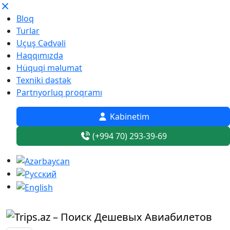
Bloq
Turlar
Uçuş Cədvəli
Haqqımızda
Hüquqi məlumat
Texniki dəstək
Partnyorluq proqramı
Kabinetim
(+994 70) 293-39-69