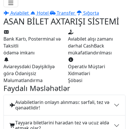
Aviabilet
Hotel
Transfer
Sığorta
ASAN BİLET AXTARIŞI SİSTEMİ
Bank Kartı, Posterminal və
Aviabilet alışı zamanı
Taksitli
dərhal CashBack
ödəmə imkanı
mükafatlandırılması
Aviareysdəki Dəyişikliyə
Operativ Müştəri
görə Ödənişsiz
Xidmətləri
Məlumatlandırma
Şöbəsi
Faydalı Məsləhətlər
Aviabiletlərin onlayn alınması: sərfəli, tez və
qənaətlidir!
Təyyarə biletlərini haradan tez və ucuz əldə
etmək olar?