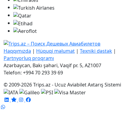
Haqqımızda
|
Hüquqi məlumat
|
Texniki dəstək
|
Partnyorluq proqramı
Azərbaycan, Bakı şəhəri, Vaqif pr. 5, AZ1007
Telefon: +994 70 293 39 69
© 2009-2026 Trips.az - Ucuz Aviabilet Axtarış Sistemi