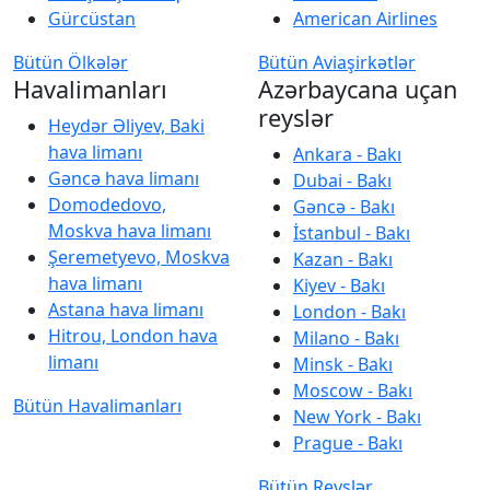
Gürcüstan
American Airlines
Bütün Ölkələr
Bütün Aviaşirkətlər
Havalimanları
Azərbaycana uçan
reyslər
Heydər Əliyev, Baki
hava limanı
Ankara - Bakı
Gəncə hava limanı
Dubai - Bakı
Domodedovo,
Gəncə - Bakı
Moskva hava limanı
İstanbul - Bakı
Şeremetyevo, Moskva
Kazan - Bakı
hava limanı
Kiyev - Bakı
Astana hava limanı
London - Bakı
Hitrou, London hava
Milano - Bakı
limanı
Minsk - Bakı
Moscow - Bakı
Bütün Havalimanları
New York - Bakı
Prague - Bakı
Bütün Reyslər