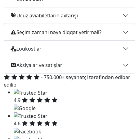
Ucuz aviabiletlərin axtarışı
Seçim zamanı nəyə diqqət yetirməli?
Loukostlar
Aksiyalar və satışlar
- 750.000+ səyahətçi tərəfindən edibar
edilib
4.9
4.6