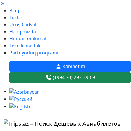
Bloq
Turlar
Uçuş Cədvəli
Haqqımızda
Hüquqi məlumat
Texniki dəstək
Partnyorluq proqramı
Kabinetim
(+994 70) 293-39-69