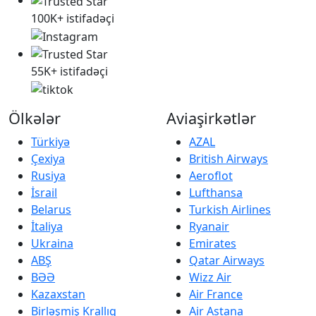
100K+ istifadəçi
55K+ istifadəçi
Ölkələr
Aviaşirkətlər
Türkiyə
AZAL
Çexiya
British Airways
Rusiya
Aeroflot
İsrail
Lufthansa
Belarus
Turkish Airlines
İtaliya
Ryanair
Ukraina
Emirates
ABŞ
Qatar Airways
BƏƏ
Wizz Air
Kazaxstan
Air France
Birləşmiş Krallıq
Air Astana