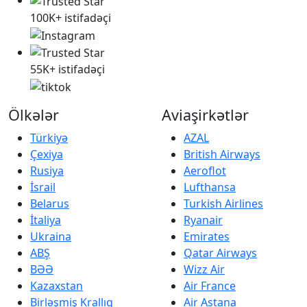
100K+ istifadəçi
55K+ istifadəçi
Ölkələr
Aviaşirkətlər
Türkiyə
AZAL
Çexiya
British Airways
Rusiya
Aeroflot
İsrail
Lufthansa
Belarus
Turkish Airlines
İtaliya
Ryanair
Ukraina
Emirates
ABŞ
Qatar Airways
BƏƏ
Wizz Air
Kazaxstan
Air France
Birləşmiş Krallıq
Air Astana