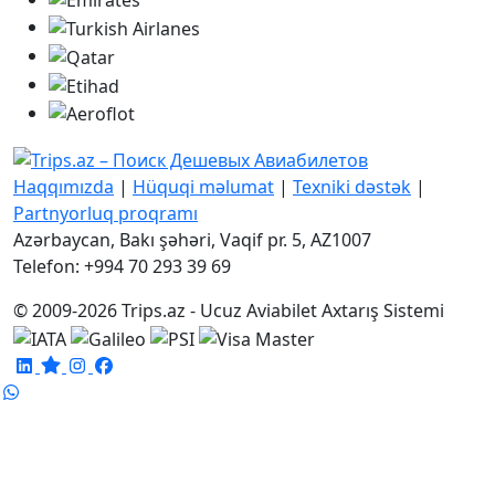
Haqqımızda
|
Hüquqi məlumat
|
Texniki dəstək
|
Partnyorluq proqramı
Azərbaycan, Bakı şəhəri, Vaqif pr. 5, AZ1007
Telefon: +994 70 293 39 69
© 2009-2026 Trips.az - Ucuz Aviabilet Axtarış Sistemi