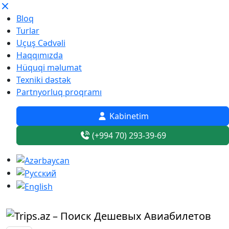
Bloq
Turlar
Uçuş Cədvəli
Haqqımızda
Hüquqi məlumat
Texniki dəstək
Partnyorluq proqramı
Kabinetim
(+994 70) 293-39-69