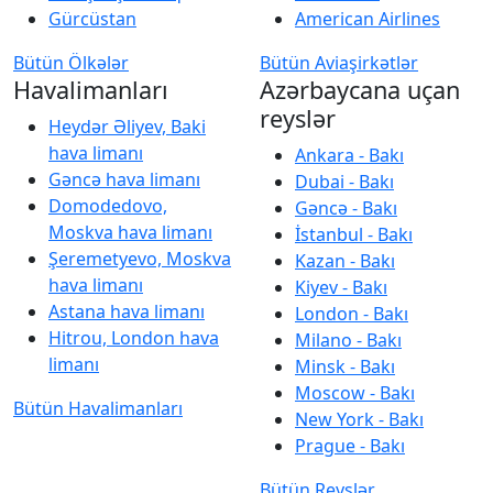
Gürcüstan
American Airlines
Bütün Ölkələr
Bütün Aviaşirkətlər
Havalimanları
Azərbaycana uçan
reyslər
Heydər Əliyev, Baki
hava limanı
Ankara - Bakı
Gəncə hava limanı
Dubai - Bakı
Domodedovo,
Gəncə - Bakı
Moskva hava limanı
İstanbul - Bakı
Şeremetyevo, Moskva
Kazan - Bakı
hava limanı
Kiyev - Bakı
Astana hava limanı
London - Bakı
Hitrou, London hava
Milano - Bakı
limanı
Minsk - Bakı
Moscow - Bakı
Bütün Havalimanları
New York - Bakı
Prague - Bakı
Bütün Reyslər