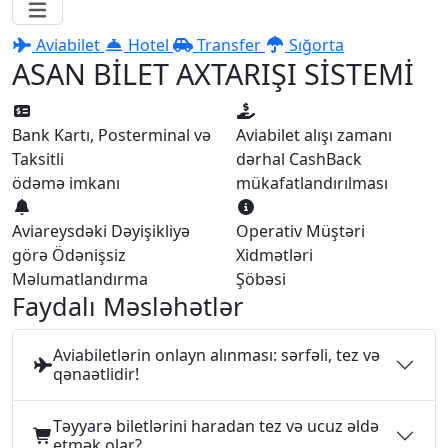
Aviabilet
Hotel
Transfer
Sığorta
ASAN BİLET AXTARIŞI SİSTEMİ
Bank Kartı, Posterminal və
Aviabilet alışı zamanı
Taksitli
dərhal CashBack
ödəmə imkanı
mükafatlandırılması
Aviareysdəki Dəyişikliyə
Operativ Müştəri
görə Ödənişsiz
Xidmətləri
Məlumatlandırma
Şöbəsi
Faydalı Məsləhətlər
Aviabiletlərin onlayn alınması: sərfəli, tez və
qənaətlidir!
Təyyarə biletlərini haradan tez və ucuz əldə
etmək olar?