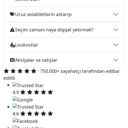
Ucuz aviabiletlərin axtarışı
Seçim zamanı nəyə diqqət yetirməli?
Loukostlar
Aksiyalar və satışlar
- 750.000+ səyahətçi tərəfindən edibar
edilib
4.9
4.6