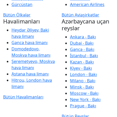
Gürcüstan
American Airlines
Bütün Ölkələr
Bütün Aviaşirkətlər
Havalimanları
Azərbaycana uçan
reyslər
Heydər Əliyev, Baki
hava limanı
Ankara - Bakı
Gəncə hava limanı
Dubai - Bakı
Domodedovo,
Gəncə - Bakı
Moskva hava limanı
İstanbul - Bakı
Şeremetyevo, Moskva
Kazan - Bakı
hava limanı
Kiyev - Bakı
Astana hava limanı
London - Bakı
Hitrou, London hava
Milano - Bakı
limanı
Minsk - Bakı
Moscow - Bakı
Bütün Havalimanları
New York - Bakı
Prague - Bakı
Bütün Reyslər