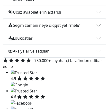
Ucuz aviabiletlərin axtarışı
Seçim zamanı nəyə diqqət yetirməli?
Loukostlar
Aksiyalar və satışlar
- 750.000+ səyahətçi tərəfindən edibar
edilib
4.9
4.6