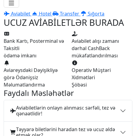
Aviabilet
Hotel
Transfer
Sığorta
UCUZ AVİABİLETLƏR BURADA
Bank Kartı, Posterminal və
Aviabilet alışı zamanı
Taksitli
dərhal CashBack
ödəmə imkanı
mükafatlandırılması
Aviareysdəki Dəyişikliyə
Operativ Müştəri
görə Ödənişsiz
Xidmətləri
Məlumatlandırma
Şöbəsi
Faydalı Məsləhətlər
Aviabiletlərin onlayn alınması: sərfəli, tez və
qənaətlidir!
Təyyarə biletlərini haradan tez və ucuz əldə
etmək olar?