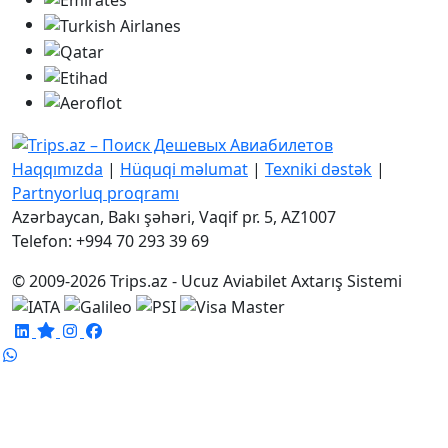
Haqqımızda
|
Hüquqi məlumat
|
Texniki dəstək
|
Partnyorluq proqramı
Azərbaycan, Bakı şəhəri, Vaqif pr. 5, AZ1007
Telefon: +994 70 293 39 69
© 2009-2026 Trips.az - Ucuz Aviabilet Axtarış Sistemi