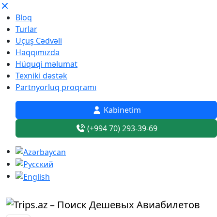
Bloq
Turlar
Uçuş Cədvəli
Haqqımızda
Hüquqi məlumat
Texniki dəstək
Partnyorluq proqramı
Kabinetim
(+994 70) 293-39-69