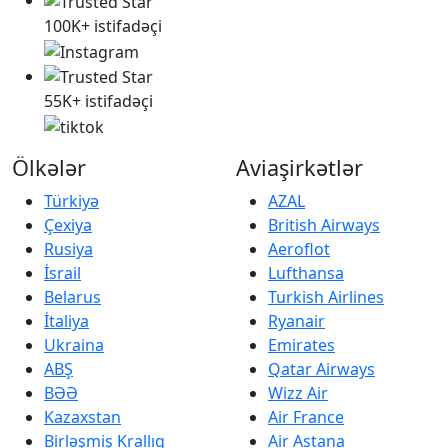
100K+ istifadəçi
55K+ istifadəçi
Ölkələr
Aviaşirkətlər
Türkiyə
AZAL
Çexiya
British Airways
Rusiya
Aeroflot
İsrail
Lufthansa
Belarus
Turkish Airlines
İtaliya
Ryanair
Ukraina
Emirates
ABŞ
Qatar Airways
BƏƏ
Wizz Air
Kazaxstan
Air France
Birləşmiş Krallıq
Air Astana