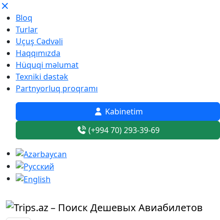
Bloq
Turlar
Uçuş Cədvəli
Haqqımızda
Hüquqi məlumat
Texniki dəstək
Partnyorluq proqramı
Kabinetim
(+994 70) 293-39-69