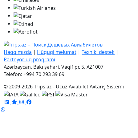
Haqqımızda
|
Hüquqi məlumat
|
Texniki dəstək
|
Partnyorluq proqramı
Azərbaycan, Bakı şəhəri, Vaqif pr. 5, AZ1007
Telefon: +994 70 293 39 69
© 2009-2026 Trips.az - Ucuz Aviabilet Axtarış Sistemi