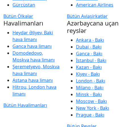
Gürcüstan
American Airlines
Bütün Ölkələr
Bütün Aviaşirkətlər
Havalimanları
Azərbaycana uçan
reyslər
Heydər Əliyev, Baki
hava limanı
Ankara - Bakı
Gəncə hava limanı
Dubai - Bakı
Domodedovo,
Gəncə - Bakı
Moskva hava limanı
İstanbul - Bakı
Şeremetyevo, Moskva
Kazan - Bakı
hava limanı
Kiyev - Bakı
Astana hava limanı
London - Bakı
Hitrou, London hava
Milano - Bakı
limanı
Minsk - Bakı
Moscow - Bakı
Bütün Havalimanları
New York - Bakı
Prague - Bakı
Bütün Reyslər