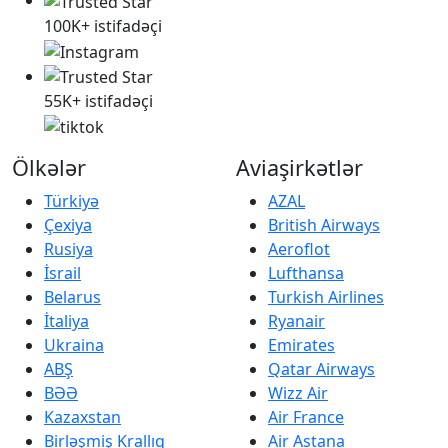
100K+ istifadəçi
55K+ istifadəçi
Ölkələr
Aviaşirkətlər
Türkiyə
AZAL
Çexiya
British Airways
Rusiya
Aeroflot
İsrail
Lufthansa
Belarus
Turkish Airlines
İtaliya
Ryanair
Ukraina
Emirates
ABŞ
Qatar Airways
BƏƏ
Wizz Air
Kazaxstan
Air France
Birləşmiş Krallıq
Air Astana