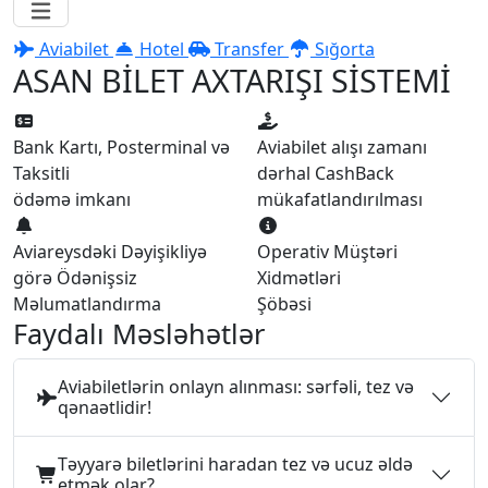
Aviabilet
Hotel
Transfer
Sığorta
ASAN BİLET AXTARIŞI SİSTEMİ
Bank Kartı, Posterminal və
Aviabilet alışı zamanı
Taksitli
dərhal CashBack
ödəmə imkanı
mükafatlandırılması
Aviareysdəki Dəyişikliyə
Operativ Müştəri
görə Ödənişsiz
Xidmətləri
Məlumatlandırma
Şöbəsi
Faydalı Məsləhətlər
Aviabiletlərin onlayn alınması: sərfəli, tez və
qənaətlidir!
Təyyarə biletlərini haradan tez və ucuz əldə
etmək olar?