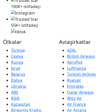
100K+ istifadəçi
55K+ istifadəçi
Ölkələr
Aviaşirkətlər
Türkiyə
AZAL
Çexiya
British Airways
Rusiya
Aeroflot
İsrail
Lufthansa
Belarus
Turkish Airlines
İtaliya
Ryanair
Ukraina
Emirates
ABŞ
Qatar Airways
BƏƏ
Wizz Air
Kazaxstan
Air France
Birləşmiş Krallıq
Air Astana