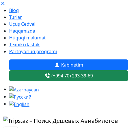
Bloq
Turlar
Uçuş Cədvəli
Haqqımızda
Hüquqi məlumat
Texniki dəstək
Partnyorluq proqramı
Kabinetim
(+994 70) 293-39-69