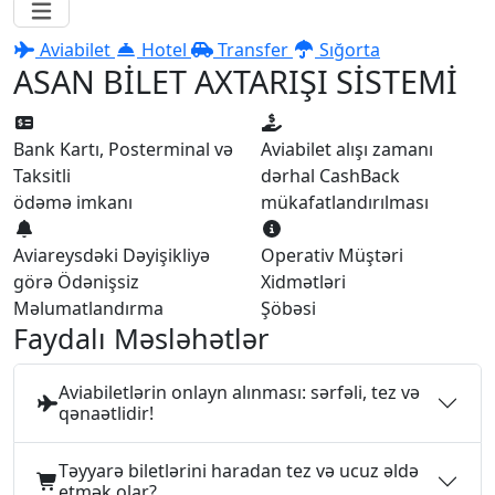
Aviabilet
Hotel
Transfer
Sığorta
ASAN BİLET AXTARIŞI SİSTEMİ
Bank Kartı, Posterminal və
Aviabilet alışı zamanı
Taksitli
dərhal CashBack
ödəmə imkanı
mükafatlandırılması
Aviareysdəki Dəyişikliyə
Operativ Müştəri
görə Ödənişsiz
Xidmətləri
Məlumatlandırma
Şöbəsi
Faydalı Məsləhətlər
Aviabiletlərin onlayn alınması: sərfəli, tez və
qənaətlidir!
Təyyarə biletlərini haradan tez və ucuz əldə
etmək olar?