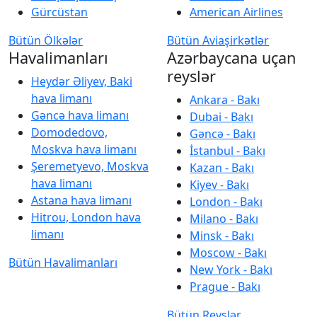
Gürcüstan
American Airlines
Bütün Ölkələr
Bütün Aviaşirkətlər
Havalimanları
Azərbaycana uçan
reyslər
Heydər Əliyev, Baki
hava limanı
Ankara - Bakı
Gəncə hava limanı
Dubai - Bakı
Domodedovo,
Gəncə - Bakı
Moskva hava limanı
İstanbul - Bakı
Şeremetyevo, Moskva
Kazan - Bakı
hava limanı
Kiyev - Bakı
Astana hava limanı
London - Bakı
Hitrou, London hava
Milano - Bakı
limanı
Minsk - Bakı
Moscow - Bakı
Bütün Havalimanları
New York - Bakı
Prague - Bakı
Bütün Reyslər