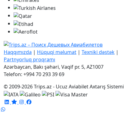
Haqqımızda
|
Hüquqi məlumat
|
Texniki dəstək
|
Partnyorluq proqramı
Azərbaycan, Bakı şəhəri, Vaqif pr. 5, AZ1007
Telefon: +994 70 293 39 69
© 2009-2026 Trips.az - Ucuz Aviabilet Axtarış Sistemi