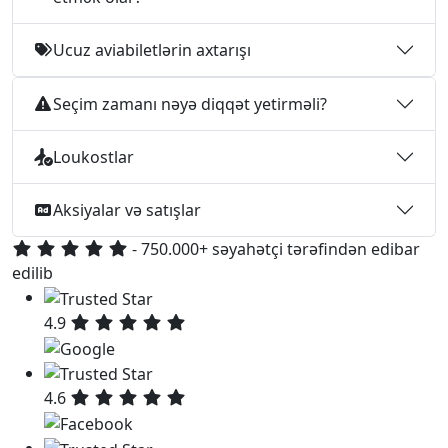
Ucuz aviabiletlərin axtarışı
Seçim zamanı nəyə diqqət yetirməli?
Loukostlar
Aksiyalar və satışlar
- 750.000+ səyahətçi tərəfindən edibar
edilib
4.9
4.6