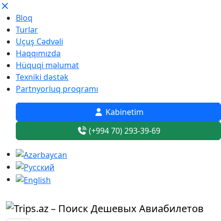
Bloq
Turlar
Uçuş Cədvəli
Haqqımızda
Hüquqi məlumat
Texniki dəstək
Partnyorluq proqramı
Kabinetim
(+994 70) 293-39-69