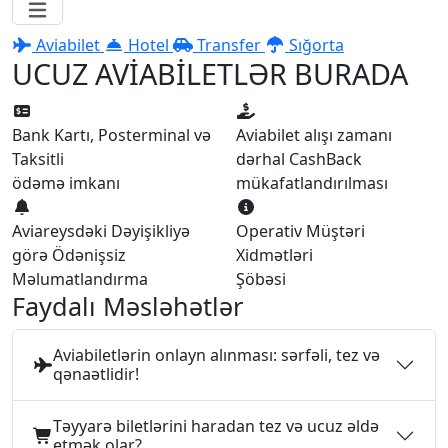
Aviabilet
Hotel
Transfer
Sığorta
UCUZ AVİABİLETLƏR BURADA
Bank Kartı, Posterminal və
Aviabilet alışı zamanı
Taksitli
dərhal CashBack
ödəmə imkanı
mükafatlandırılması
Aviareysdəki Dəyişikliyə
Operativ Müştəri
görə Ödənişsiz
Xidmətləri
Məlumatlandırma
Şöbəsi
Faydalı Məsləhətlər
Aviabiletlərin onlayn alınması: sərfəli, tez və
qənaətlidir!
Təyyarə biletlərini haradan tez və ucuz əldə
etmək olar?