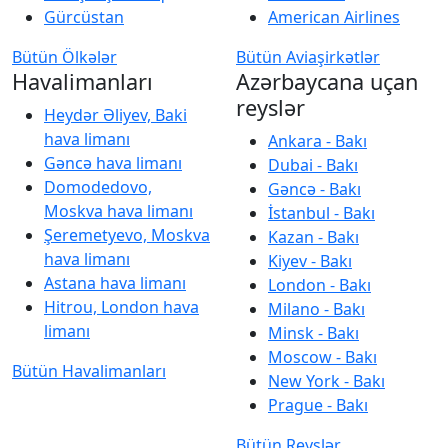
Gürcüstan
American Airlines
Bütün Ölkələr
Bütün Aviaşirkətlər
Havalimanları
Azərbaycana uçan
reyslər
Heydər Əliyev, Baki
hava limanı
Ankara - Bakı
Gəncə hava limanı
Dubai - Bakı
Domodedovo,
Gəncə - Bakı
Moskva hava limanı
İstanbul - Bakı
Şeremetyevo, Moskva
Kazan - Bakı
hava limanı
Kiyev - Bakı
Astana hava limanı
London - Bakı
Hitrou, London hava
Milano - Bakı
limanı
Minsk - Bakı
Moscow - Bakı
Bütün Havalimanları
New York - Bakı
Prague - Bakı
Bütün Reyslər