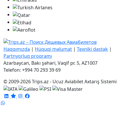
Haqqımızda
|
Hüquqi məlumat
|
Texniki dəstək
|
Partnyorluq proqramı
Azərbaycan, Bakı şəhəri, Vaqif pr. 5, AZ1007
Telefon: +994 70 293 39 69
© 2009-2026 Trips.az - Ucuz Aviabilet Axtarış Sistemi