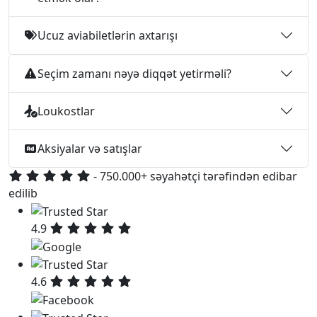
Ucuz aviabiletlərin axtarışı
Seçim zamanı nəyə diqqət yetirməli?
Loukostlar
Aksiyalar və satışlar
- 750.000+ səyahətçi tərəfindən edibar
edilib
4.9
4.6