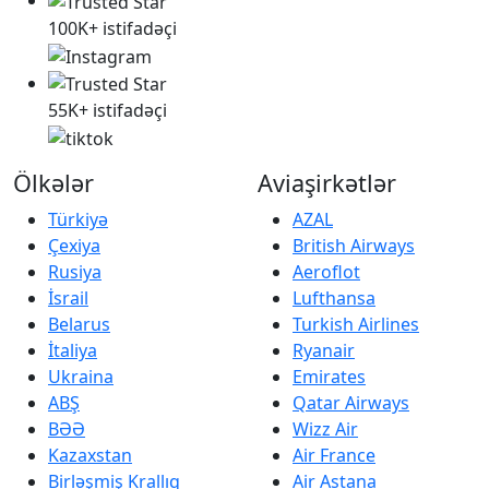
100K+ istifadəçi
55K+ istifadəçi
Ölkələr
Aviaşirkətlər
Türkiyə
AZAL
Çexiya
British Airways
Rusiya
Aeroflot
İsrail
Lufthansa
Belarus
Turkish Airlines
İtaliya
Ryanair
Ukraina
Emirates
ABŞ
Qatar Airways
BƏƏ
Wizz Air
Kazaxstan
Air France
Birləşmiş Krallıq
Air Astana