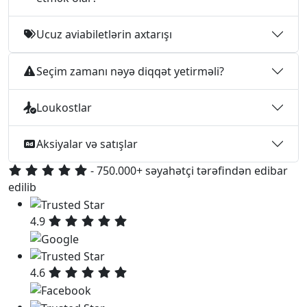
Ucuz aviabiletlərin axtarışı
Seçim zamanı nəyə diqqət yetirməli?
Loukostlar
Aksiyalar və satışlar
- 750.000+ səyahətçi tərəfindən edibar
edilib
4.9
4.6