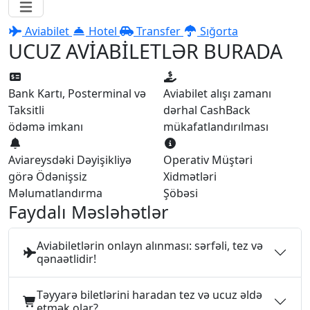
Aviabilet
Hotel
Transfer
Sığorta
UCUZ AVİABİLETLƏR BURADA
Bank Kartı, Posterminal və
Aviabilet alışı zamanı
Taksitli
dərhal CashBack
ödəmə imkanı
mükafatlandırılması
Aviareysdəki Dəyişikliyə
Operativ Müştəri
görə Ödənişsiz
Xidmətləri
Məlumatlandırma
Şöbəsi
Faydalı Məsləhətlər
Aviabiletlərin onlayn alınması: sərfəli, tez və
qənaətlidir!
Təyyarə biletlərini haradan tez və ucuz əldə
etmək olar?