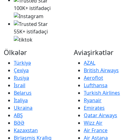
100K+ istifadəçi
55K+ istifadəçi
Ölkələr
Aviaşirkətlər
Türkiyə
AZAL
Çexiya
British Airways
Rusiya
Aeroflot
İsrail
Lufthansa
Belarus
Turkish Airlines
İtaliya
Ryanair
Ukraina
Emirates
ABŞ
Qatar Airways
BƏƏ
Wizz Air
Kazaxstan
Air France
Birləşmiş Krallıq
Air Astana