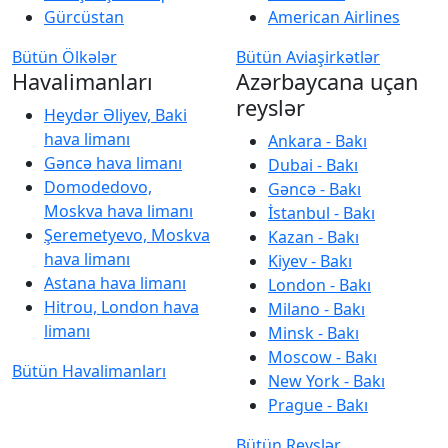
Gürcüstan
American Airlines
Bütün Ölkələr
Bütün Aviaşirkətlər
Havalimanları
Azərbaycana uçan
reyslər
Heydər Əliyev, Baki
hava limanı
Ankara - Bakı
Gəncə hava limanı
Dubai - Bakı
Domodedovo,
Gəncə - Bakı
Moskva hava limanı
İstanbul - Bakı
Şeremetyevo, Moskva
Kazan - Bakı
hava limanı
Kiyev - Bakı
Astana hava limanı
London - Bakı
Hitrou, London hava
Milano - Bakı
limanı
Minsk - Bakı
Moscow - Bakı
Bütün Havalimanları
New York - Bakı
Prague - Bakı
Bütün Reyslər