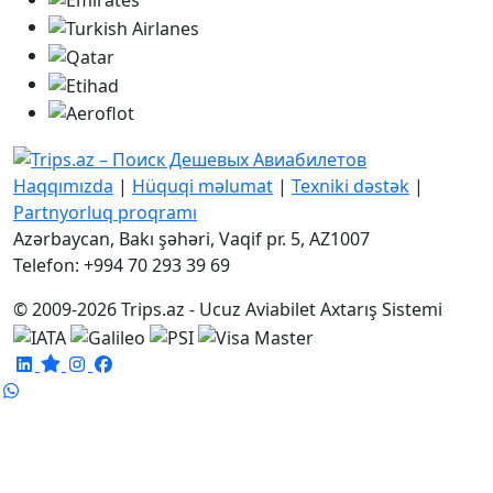
Haqqımızda
|
Hüquqi məlumat
|
Texniki dəstək
|
Partnyorluq proqramı
Azərbaycan, Bakı şəhəri, Vaqif pr. 5, AZ1007
Telefon: +994 70 293 39 69
© 2009-2026 Trips.az - Ucuz Aviabilet Axtarış Sistemi