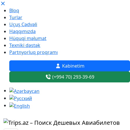
Bloq
Turlar
Uçuş Cədvəli
Haqqımızda
Hüquqi məlumat
Texniki dəstək
Partnyorluq proqramı
Kabinetim
(+994 70) 293-39-69