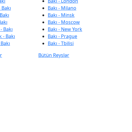
akı
Bakı - London
 Bakı
Bakı - Milano
 Bakı
Bakı - Minsk
Bakı
Bakı - Moscow
- Bakı
Bakı - New York
 - Bakı
Bakı - Prague
 Bakı
Bakı - Tbilisi
r
Bütün Reyslər