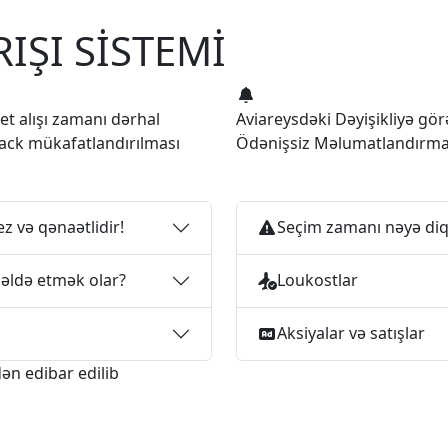
IŞI SİSTEMİ
let alışı zamanı dərhal
Aviareysdəki Dəyişikliyə gör
ack mükafatlandırılması
Ödənişsiz Məlumatlandırm
ez və qənaətlidir!
Seçim zamanı nəyə diq
 əldə etmək olar?
Loukostlar
Aksiyalar və satışlar
ən edibar edilib