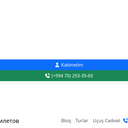
Kabinetim
(+994 70) 293-39-69
Bloq
Turlar
Uçuş Cədvəli