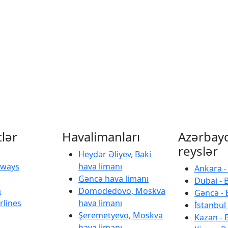
tlər
Havalimanları
Azərbay
reyslər
Heydər Əliyev, Baki
irways
hava limanı
Ankara -
Gəncə hava limanı
Dubai - 
a
Domodedovo, Moskva
Gəncə - 
rlines
hava limanı
İstanbul 
Şeremetyevo, Moskva
Kazan - 
hava limanı