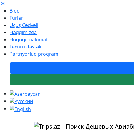
Bloq
Turlar
Uçuş Cədvəli
Haqqımızda
Hüquqi məlumat
Texniki dəstək
Partnyorluq proqramı