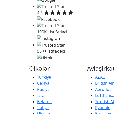
4.6
100K+ istifadəçi
55K+ istifadəçi
Ölkələr
Aviaşirkə
Türkiyə
AZAL
Çexiya
British A
Rusiya
Aeroflot
İsrail
Lufthans
Belarus
Turkish Ai
İtaliya
Ryanair
Ukraina
Emirates