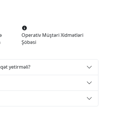
ə
Operativ Müştəri Xidmətləri
a
Şöbəsi
qət yetirməli?