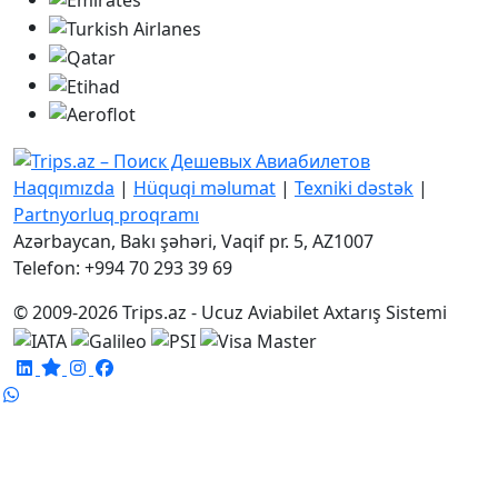
Haqqımızda
|
Hüquqi məlumat
|
Texniki dəstək
|
Partnyorluq proqramı
Azərbaycan, Bakı şəhəri, Vaqif pr. 5, AZ1007
Telefon: +994 70 293 39 69
© 2009-2026 Trips.az - Ucuz Aviabilet Axtarış Sistemi