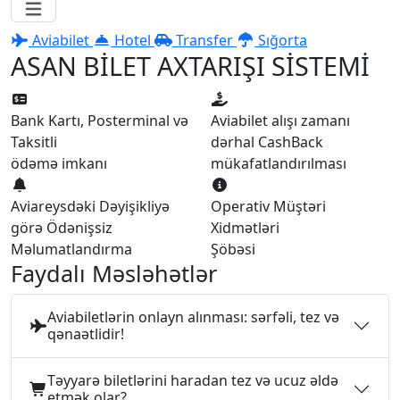
Aviabilet
Hotel
Transfer
Sığorta
ASAN BİLET AXTARIŞI SİSTEMİ
Bank Kartı, Posterminal və
Aviabilet alışı zamanı
Taksitli
dərhal CashBack
ödəmə imkanı
mükafatlandırılması
Aviareysdəki Dəyişikliyə
Operativ Müştəri
görə Ödənişsiz
Xidmətləri
Məlumatlandırma
Şöbəsi
Faydalı Məsləhətlər
Aviabiletlərin onlayn alınması: sərfəli, tez və
qənaətlidir!
Təyyarə biletlərini haradan tez və ucuz əldə
etmək olar?