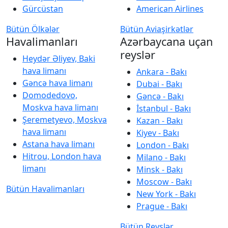
Gürcüstan
American Airlines
Bütün Ölkələr
Bütün Aviaşirkətlər
Havalimanları
Azərbaycana uçan
reyslər
Heydər Əliyev, Baki
hava limanı
Ankara - Bakı
Gəncə hava limanı
Dubai - Bakı
Domodedovo,
Gəncə - Bakı
Moskva hava limanı
İstanbul - Bakı
Şeremetyevo, Moskva
Kazan - Bakı
hava limanı
Kiyev - Bakı
Astana hava limanı
London - Bakı
Hitrou, London hava
Milano - Bakı
limanı
Minsk - Bakı
Moscow - Bakı
Bütün Havalimanları
New York - Bakı
Prague - Bakı
Bütün Reyslər