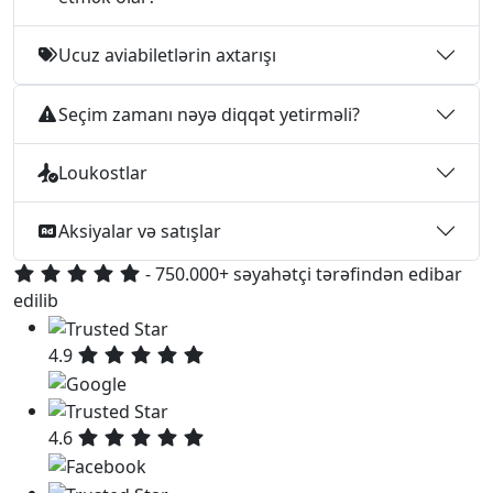
Ucuz aviabiletlərin axtarışı
Seçim zamanı nəyə diqqət yetirməli?
Loukostlar
Aksiyalar və satışlar
- 750.000+ səyahətçi tərəfindən edibar
edilib
4.9
4.6