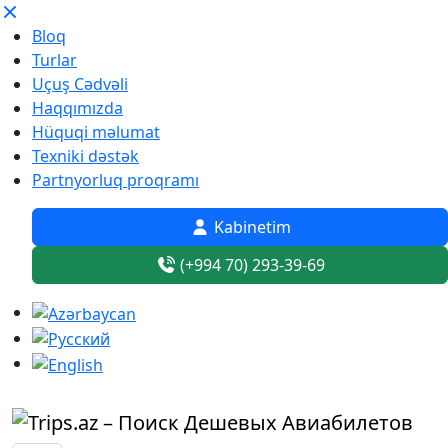
Bloq
Turlar
Uçuş Cədvəli
Haqqımızda
Hüquqi məlumat
Texniki dəstək
Partnyorluq proqramı
Kabinetim
(+994 70) 293-39-69