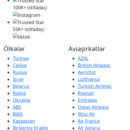
100K+ istifadəçi
55K+ istifadəçi
Ölkələr
Aviaşirkətlər
Türkiyə
AZAL
Çexiya
British Airways
Rusiya
Aeroflot
İsrail
Lufthansa
Belarus
Turkish Airlines
İtaliya
Ryanair
Ukraina
Emirates
ABŞ
Qatar Airways
BƏƏ
Wizz Air
Kazaxstan
Air France
Birləşmiş Krallıq
Air Astana