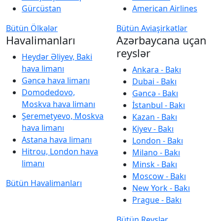
Gürcüstan
American Airlines
Bütün Ölkələr
Bütün Aviaşirkətlər
Havalimanları
Azərbaycana uçan
reyslər
Heydər Əliyev, Baki
hava limanı
Ankara - Bakı
Gəncə hava limanı
Dubai - Bakı
Domodedovo,
Gəncə - Bakı
Moskva hava limanı
İstanbul - Bakı
Şeremetyevo, Moskva
Kazan - Bakı
hava limanı
Kiyev - Bakı
Astana hava limanı
London - Bakı
Hitrou, London hava
Milano - Bakı
limanı
Minsk - Bakı
Moscow - Bakı
Bütün Havalimanları
New York - Bakı
Prague - Bakı
Bütün Reyslər