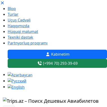
Bloq
Turlar
Uçuş Cədvəli
Haqqımızda
Hüquqi məlumat
Texniki dəstək
Partnyorluq proqramı
Kabinetim
(+994 70) 293-39-69