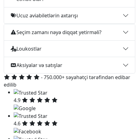
Ucuz aviabiletlərin axtarışı
Seçim zamanı nəyə diqqət yetirməli?
Loukostlar
Aksiyalar və satışlar
- 750.000+ səyahətçi tərəfindən edibar
edilib
4.9
4.6