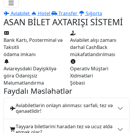
Aviabilet
Hotel
Transfer
Sığorta
ASAN BİLET AXTARIŞI SİSTEMİ
Bank Kartı, Posterminal və
Aviabilet alışı zamanı
Taksitli
dərhal CashBack
ödəmə imkanı
mükafatlandırılması
Aviareysdəki Dəyişikliyə
Operativ Müştəri
görə Ödənişsiz
Xidmətləri
Məlumatlandırma
Şöbəsi
Faydalı Məsləhətlər
Aviabiletlərin onlayn alınması: sərfəli, tez və
qənaətlidir!
Təyyarə biletlərini haradan tez və ucuz əldə
etmək olar?