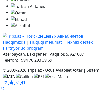
Haqqımızda
|
Hüquqi məlumat
|
Texniki dəstək
|
Partnyorluq proqramı
Azərbaycan, Bakı şəhəri, Vaqif pr. 5, AZ1007
Telefon: +994 70 293 39 69
© 2009-2026 Trips.az - Ucuz Aviabilet Axtarış Sistemi