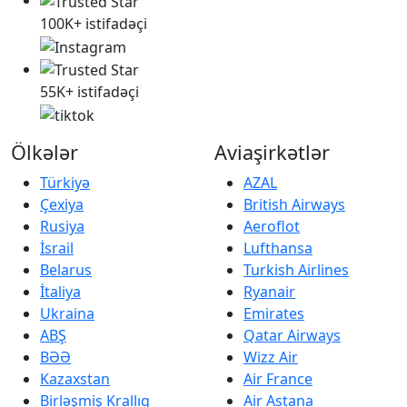
100K+ istifadəçi
55K+ istifadəçi
Ölkələr
Aviaşirkətlər
Türkiyə
AZAL
Çexiya
British Airways
Rusiya
Aeroflot
İsrail
Lufthansa
Belarus
Turkish Airlines
İtaliya
Ryanair
Ukraina
Emirates
ABŞ
Qatar Airways
BƏƏ
Wizz Air
Kazaxstan
Air France
Birləşmiş Krallıq
Air Astana