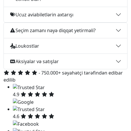
Ucuz aviabiletlərin axtarışı
Seçim zamanı nəyə diqqət yetirməli?
Loukostlar
Aksiyalar və satışlar
- 750.000+ səyahətçi tərəfindən edibar
edilib
4.9
4.6