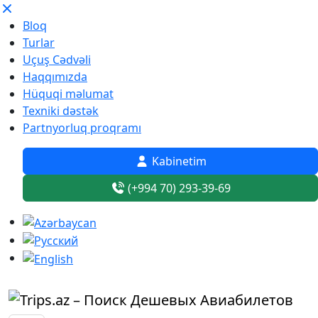
Bloq
Turlar
Uçuş Cədvəli
Haqqımızda
Hüquqi məlumat
Texniki dəstək
Partnyorluq proqramı
Kabinetim
(+994 70) 293-39-69