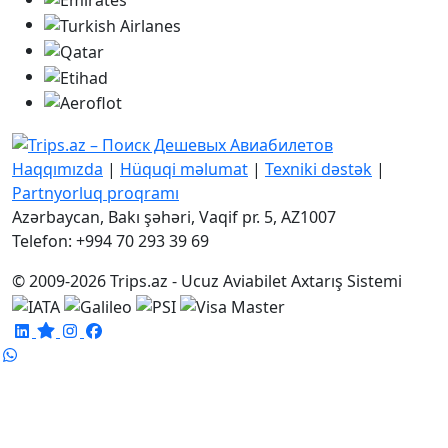
Haqqımızda
|
Hüquqi məlumat
|
Texniki dəstək
|
Partnyorluq proqramı
Azərbaycan, Bakı şəhəri, Vaqif pr. 5, AZ1007
Telefon: +994 70 293 39 69
© 2009-2026 Trips.az - Ucuz Aviabilet Axtarış Sistemi