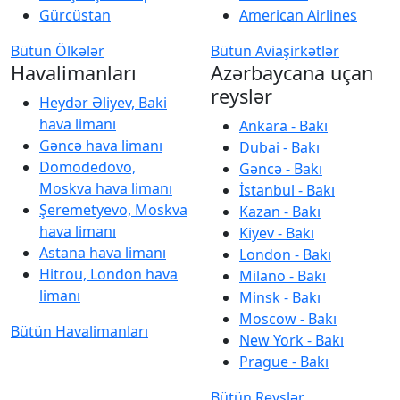
Gürcüstan
American Airlines
Bütün Ölkələr
Bütün Aviaşirkətlər
Havalimanları
Azərbaycana uçan
reyslər
Heydər Əliyev, Baki
hava limanı
Ankara - Bakı
Gəncə hava limanı
Dubai - Bakı
Domodedovo,
Gəncə - Bakı
Moskva hava limanı
İstanbul - Bakı
Şeremetyevo, Moskva
Kazan - Bakı
hava limanı
Kiyev - Bakı
Astana hava limanı
London - Bakı
Hitrou, London hava
Milano - Bakı
limanı
Minsk - Bakı
Moscow - Bakı
Bütün Havalimanları
New York - Bakı
Prague - Bakı
Bütün Reyslər