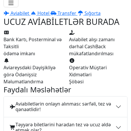
Aviabilet
Hotel
Transfer
Sığorta
UCUZ AVİABİLETLƏR BURADA
Bank Kartı, Posterminal və
Aviabilet alışı zamanı
Taksitli
dərhal CashBack
ödəmə imkanı
mükafatlandırılması
Aviareysdəki Dəyişikliyə
Operativ Müştəri
görə Ödənişsiz
Xidmətləri
Məlumatlandırma
Şöbəsi
Faydalı Məsləhətlər
Aviabiletlərin onlayn alınması: sərfəli, tez və
qənaətlidir!
Təyyarə biletlərini haradan tez və ucuz əldə
etmək olar?