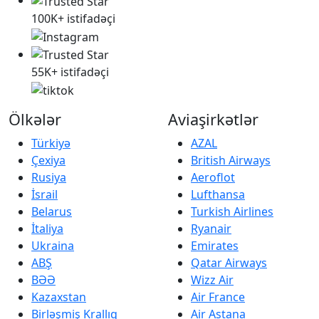
100K+ istifadəçi
55K+ istifadəçi
Ölkələr
Aviaşirkətlər
Türkiyə
AZAL
Çexiya
British Airways
Rusiya
Aeroflot
İsrail
Lufthansa
Belarus
Turkish Airlines
İtaliya
Ryanair
Ukraina
Emirates
ABŞ
Qatar Airways
BƏƏ
Wizz Air
Kazaxstan
Air France
Birləşmiş Krallıq
Air Astana