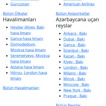
Gürcüstan
American Airlines
Bütün Ölkələr
Bütün Aviaşirkətlər
Havalimanları
Azərbaycana uçan
reyslər
Heydər Əliyev, Baki
hava limanı
Ankara - Bakı
Gəncə hava limanı
Dubai - Bakı
Domodedovo,
Gəncə - Bakı
Moskva hava limanı
İstanbul - Bakı
Şeremetyevo, Moskva
Kazan - Bakı
hava limanı
Kiyev - Bakı
Astana hava limanı
London - Bakı
Hitrou, London hava
Milano - Bakı
limanı
Minsk - Bakı
Moscow - Bakı
Bütün Havalimanları
New York - Bakı
Prague - Bakı
Bütün Reyslər