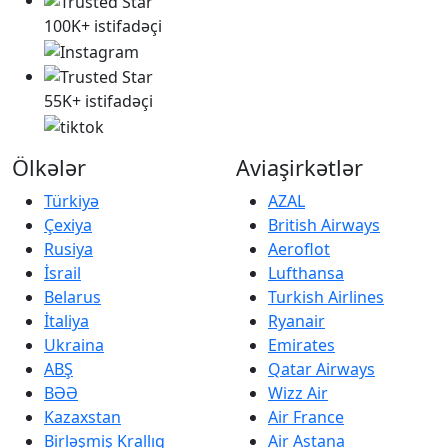
100K+ istifadəçi
55K+ istifadəçi
Ölkələr
Aviaşirkətlər
Türkiyə
AZAL
Çexiya
British Airways
Rusiya
Aeroflot
İsrail
Lufthansa
Belarus
Turkish Airlines
İtaliya
Ryanair
Ukraina
Emirates
ABŞ
Qatar Airways
BƏƏ
Wizz Air
Kazaxstan
Air France
Birləşmiş Krallıq
Air Astana