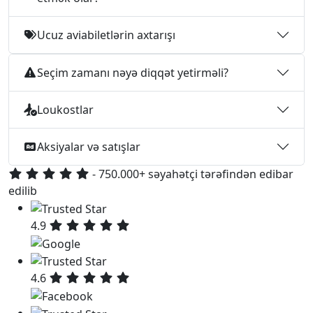
Ucuz aviabiletlərin axtarışı
Seçim zamanı nəyə diqqət yetirməli?
Loukostlar
Aksiyalar və satışlar
- 750.000+ səyahətçi tərəfindən edibar
edilib
4.9
4.6