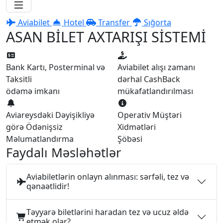
Aviabilet
Hotel
Transfer
Sığorta
ASAN BİLET AXTARIŞI SİSTEMİ
Bank Kartı, Posterminal və
Aviabilet alışı zamanı
Taksitli
dərhal CashBack
ödəmə imkanı
mükafatlandırılması
Aviareysdəki Dəyişikliyə
Operativ Müştəri
görə Ödənişsiz
Xidmətləri
Məlumatlandırma
Şöbəsi
Faydalı Məsləhətlər
Aviabiletlərin onlayn alınması: sərfəli, tez və
qənaətlidir!
Təyyarə biletlərini haradan tez və ucuz əldə
etmək olar?