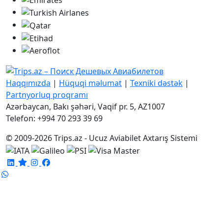
Haqqımızda
|
Hüquqi məlumat
|
Texniki dəstək
|
Partnyorluq proqramı
Azərbaycan, Bakı şəhəri, Vaqif pr. 5, AZ1007
Telefon: +994 70 293 39 69
© 2009-2026 Trips.az - Ucuz Aviabilet Axtarış Sistemi