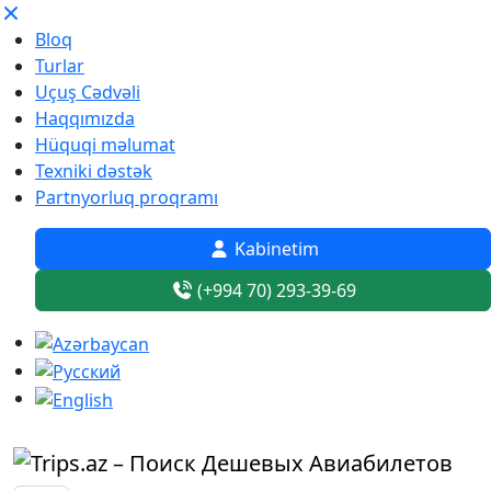
Bloq
Turlar
Uçuş Cədvəli
Haqqımızda
Hüquqi məlumat
Texniki dəstək
Partnyorluq proqramı
Kabinetim
(+994 70) 293-39-69