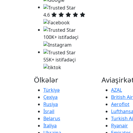
4.6
100K+ istifadəçi
55K+ istifadəçi
Ölkələr
Aviaşirkə
Türkiyə
AZAL
Çexiya
British A
Rusiya
Aeroflot
İsrail
Lufthans
Belarus
Turkish Ai
İtaliya
Ryanair
Ukraina
Emirates