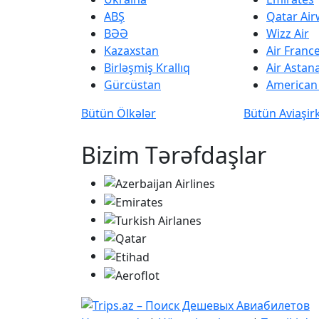
ABŞ
Qatar Ai
BƏƏ
Wizz Air
Kazaxstan
Air Franc
Birləşmiş Krallıq
Air Astan
Gürcüstan
American 
Bütün Ölkələr
Bütün Aviaşir
Bizim Tərəfdaşlar