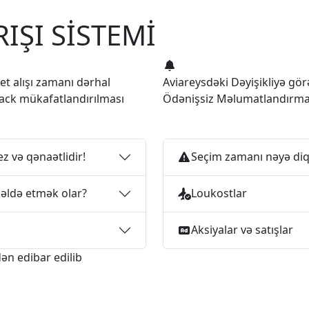
IŞI SİSTEMİ
let alışı zamanı dərhal
Aviareysdəki Dəyişikliyə gör
ack mükafatlandırılması
Ödənişsiz Məlumatlandırm
ez və qənaətlidir!
Seçim zamanı nəyə diq
 əldə etmək olar?
Loukostlar
Aksiyalar və satışlar
ən edibar edilib