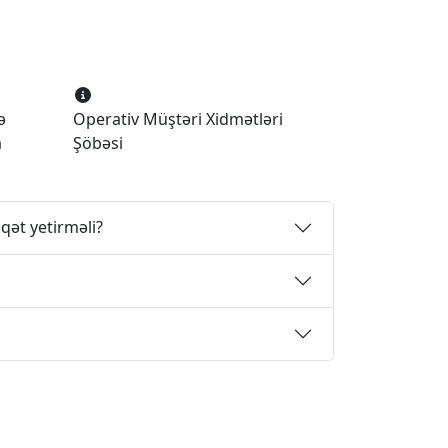
ə
Operativ Müştəri Xidmətləri
a
Şöbəsi
qət yetirməli?