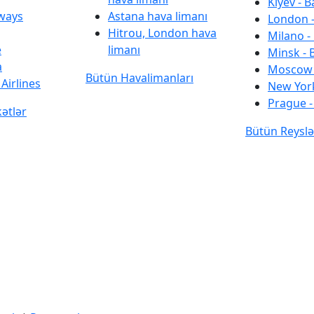
Kiyev - B
rways
Astana hava limanı
London -
Hitrou, London hava
Milano -
e
limanı
Minsk - 
a
Moscow 
Bütün Havalimanları
Airlines
New York
Prague -
kətlər
Bütün Reyslə