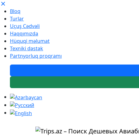
Bloq
Turlar
Uçuş Cədvəli
Haqqımızda
Hüquqi məlumat
Texniki dəstək
Partnyorluq proqramı