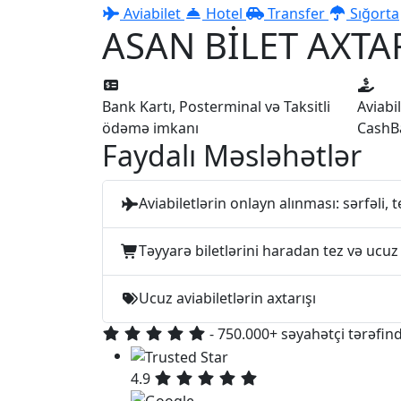
Aviabilet
Hotel
Transfer
Sığorta
ASAN BİLET AXTAR
Bank Kartı, Posterminal və Taksitli
Aviabi
ödəmə imkanı
CashB
Faydalı Məsləhətlər
Aviabiletlərin onlayn alınması: sərfəli, t
Təyyarə biletlərini haradan tez və ucuz
Ucuz aviabiletlərin axtarışı
- 750.000+ səyahətçi tərəfind
4.9