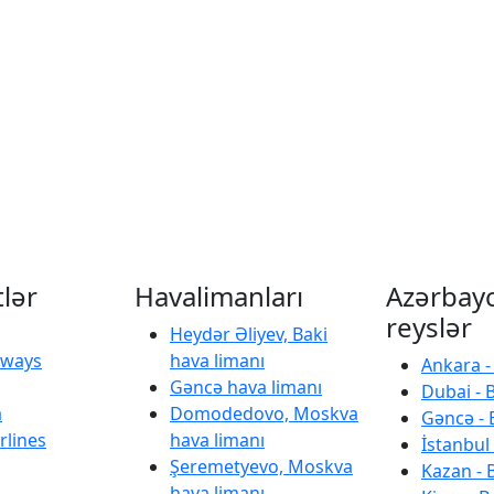
tlər
Havalimanları
Azərbay
reyslər
Heydər Əliyev, Baki
irways
hava limanı
Ankara -
Gəncə hava limanı
Dubai - 
a
Domodedovo, Moskva
Gəncə - 
rlines
hava limanı
İstanbul 
Şeremetyevo, Moskva
Kazan - 
hava limanı