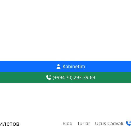
Kabinetim
(+994 70) 293-39-69
Bloq
Turlar
Uçuş Cədvəli