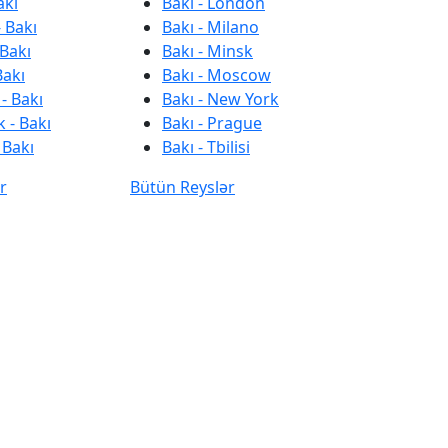
akı
Bakı - London
 Bakı
Bakı - Milano
 Bakı
Bakı - Minsk
Bakı
Bakı - Moscow
- Bakı
Bakı - New York
 - Bakı
Bakı - Prague
 Bakı
Bakı - Tbilisi
r
Bütün Reyslər