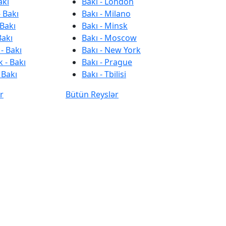
akı
Bakı - London
 Bakı
Bakı - Milano
 Bakı
Bakı - Minsk
Bakı
Bakı - Moscow
- Bakı
Bakı - New York
 - Bakı
Bakı - Prague
 Bakı
Bakı - Tbilisi
r
Bütün Reyslər