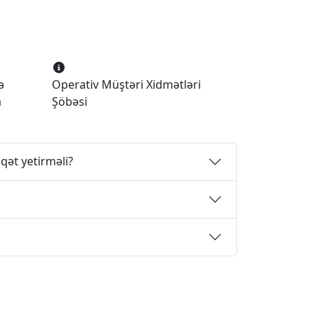
ə
Operativ Müştəri Xidmətləri
a
Şöbəsi
qət yetirməli?