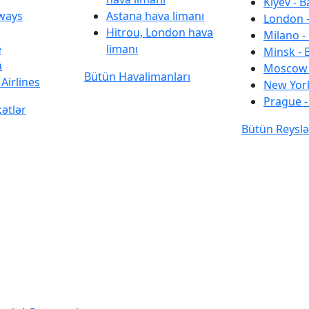
Kiyev - B
rways
Astana hava limanı
London -
Hitrou, London hava
Milano -
e
limanı
Minsk - 
a
Moscow 
Bütün Havalimanları
Airlines
New York
Prague -
kətlər
Bütün Reyslə