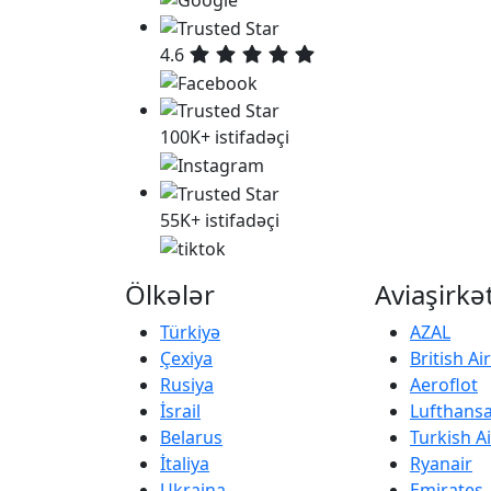
4.6
100K+ istifadəçi
55K+ istifadəçi
Ölkələr
Aviaşirkə
Türkiyə
AZAL
Çexiya
British A
Rusiya
Aeroflot
İsrail
Lufthans
Belarus
Turkish Ai
İtaliya
Ryanair
Ukraina
Emirates