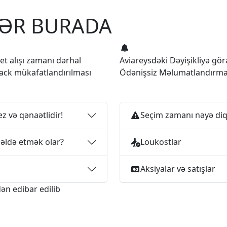
LƏR BURADA
let alışı zamanı dərhal
Aviareysdəki Dəyişikliyə gör
ack mükafatlandırılması
Ödənişsiz Məlumatlandırm
ez və qənaətlidir!
Seçim zamanı nəyə diq
 əldə etmək olar?
Loukostlar
Aksiyalar və satışlar
ən edibar edilib