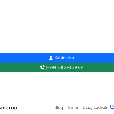
Kabinetim
(+994 70) 293-39-69
Bloq
Turlar
Uçuş Cədvəli