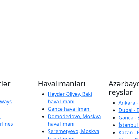
tlər
Havalimanları
Azərbay
reyslər
Heydər Əliyev, Baki
irways
hava limanı
Ankara -
Gəncə hava limanı
Dubai - 
a
Domodedovo, Moskva
Gəncə - 
rlines
hava limanı
İstanbul 
Şeremetyevo, Moskva
Kazan - 
hava limanı