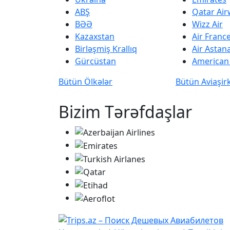
ABŞ
Qatar Ai
BƏƏ
Wizz Air
Kazaxstan
Air Franc
Birləşmiş Krallıq
Air Astan
Gürcüstan
American 
Bütün Ölkələr
Bütün Aviaşir
Bizim Tərəfdaşlar