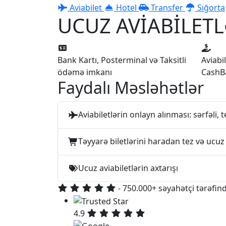
Aviabilet
Hotel
Transfer
Sığorta
UCUZ AVİABİLET
Bank Kartı, Posterminal və Taksitli
Aviabi
ödəmə imkanı
CashB
Faydalı Məsləhətlər
Aviabiletlərin onlayn alınması: sərfəli, t
Təyyarə biletlərini haradan tez və ucuz
Ucuz aviabiletlərin axtarışı
- 750.000+ səyahətçi tərəfind
4.9