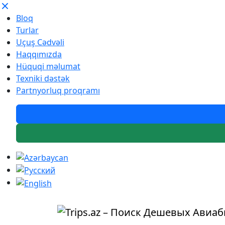
Bloq
Turlar
Uçuş Cədvəli
Haqqımızda
Hüquqi məlumat
Texniki dəstək
Partnyorluq proqramı