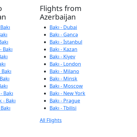
o
Flights from
an
Azerbaijan
 Bakı
Bakı - Dubai
Bakı
Bakı - Gəncə
Bakı
Bakı - İstanbul
- Bakı
Bakı - Kazan
Bakı
Bakı - Kiyev
akı
Bakı - London
 Bakı
Bakı - Milano
 Bakı
Bakı - Minsk
Bakı
Bakı - Moscow
- Bakı
Bakı - New York
 - Bakı
Bakı - Prague
 Bakı
Bakı - Tbilisi
All Flights