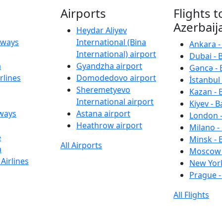
Airports
Flights t
Azerbaij
Heydar Aliyev
irways
International (Bina
Ankara -
International) airport
Dubai - 
a
Gyandzha airport
Gəncə - 
rlines
Domodedovo airport
İstanbul 
Sheremetyevo
Kazan - 
International airport
Kiyev - B
rways
Astana airport
London -
Heathrow airport
Milano -
e
Minsk - 
All Airports
a
Moscow 
Airlines
New York
Prague -
All Flights