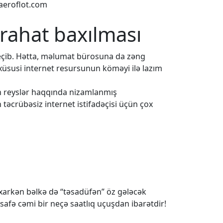
aeroflot.com
 rahat baxılması
eçib. Hətta, məlumat bürosuna da zəng
 xüsusi internet resursunun köməyi ilə lazım
ün reyslər haqqında nizamlanmış
 təcrübəsiz internet istifadəçisi üçün çox
baxarkən bəlkə də “təsadüfən” öz gələcək
safə cəmi bir neçə saatlıq uçuşdan ibarətdir!