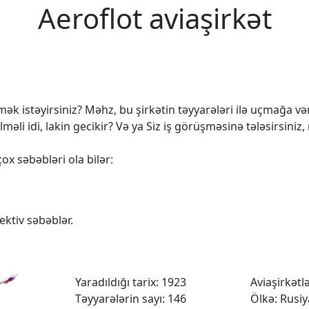
Aeroflot aviaşirkət
k istəyirsiniz? Məhz, bu şirkətin təyyarələri ilə uçmağa vərd
 idi, lakin gecikir? Və ya Siz iş görüşməsinə tələsirsiniz,
ox səbəbləri ola bilər:
ktiv səbəblər.
Yaradıldığı tarix: 1923
Aviaşirkətlər
Təyyarələrin sayı: 146
Ölkə: Rusiy