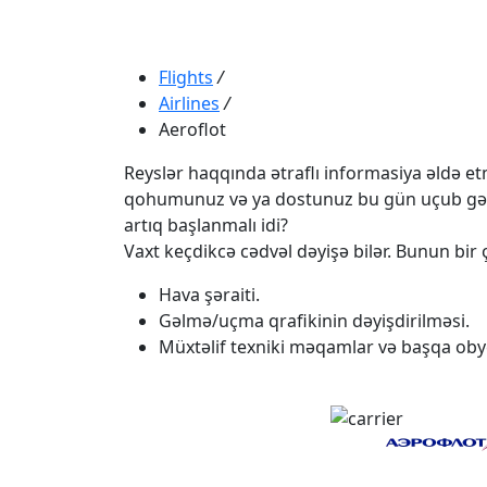
Flights
/
Airlines
/
Aeroflot
Reyslər haqqında ətraflı informasiya əldə etmə
qohumunuz və ya dostunuz bu gün uçub gəlməli
artıq başlanmalı idi?
Vaxt keçdikcə cədvəl dəyişə bilər. Bunun bir ç
Hava şəraiti.
Gəlmə/uçma qrafikinin dəyişdirilməsi.
Müxtəlif texniki məqamlar və başqa obye