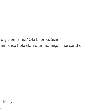
iş eləmisiniz? Ola bilər ki, Sizin
 minik isə hələ elan olunmamışdır, hərçənd o
 Birliyi: -
a