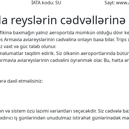
İATA kodu: SU
Sayt: www.
da reyslərin cədvəllərinə
rafikinə baxmağın yalnız aeroportda mümkün olduğu dövr k
əs Armavia aviareyslərinin cədvəlinə onlayn baxa bilər. Trips
 vaxt və güc tələb olunur.
q məlumatlar təqdim edirik. Siz ölkənin aeroportlarında büt
Armavia aviareyslərinin cədvəlini öyrənmək olar. Bu, hətta ən
rə daxil etməlisiniz:
n və sistem özü lazımi variantları seçəcəkdir. Siz cədvələ 
rıxdırıcı iş günlərindən unudulmaz istirahət günlərinədək mə