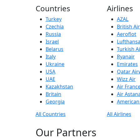
Countries
Airlines
Turkey
AZAL
Czechia
British A
Russia
Aeroflot
Israel
Lufthans
Belarus
Turkish Ai
Italy
Ryanair
Ukraine
Emirates
USA
Qatar Ai
UAE
Wizz Air
Kazakhstan
Air Franc
Britain
Air Astan
Georgia
American 
All Countries
All Airlines
Our Partners