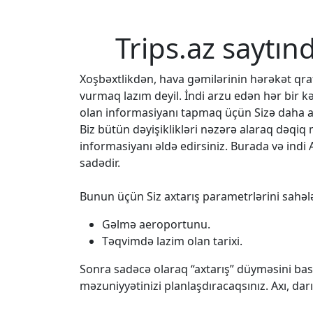
Trips.az saytın
Xoşbəxtlikdən, hava gəmilərinin hərəkət q
vurmaq lazım deyil. İndi arzu edən hər bir k
olan informasiyanı tapmaq üçün Sizə daha az
Biz bütün dəyişiklikləri nəzərə alaraq dəqi
informasiyanı əldə edirsiniz. Burada və indi 
sadədir.
Bunun üçün Siz axtarış parametrlərini sahələ
Gəlmə aeroportunu.
Təqvimdə lazim olan tarixi.
Sonra sadəcə olaraq “axtarış” düyməsini bası
məzuniyyətinizi planlaşdıracaqsınız. Axı, da