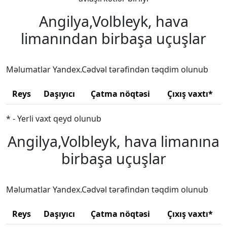
Angilya,Volbleyk, hava
limanından birbaşa uçuşlar
Məlumatlar Yandex.Cədvəl tərəfindən təqdim olunub
Reys
Daşıyıcı
Çatma nöqtəsi
Çıxış vaxtı*
* - Yerli vaxt qeyd olunub
Angilya,Volbleyk, hava limanına
birbaşa uçuşlar
Məlumatlar Yandex.Cədvəl tərəfindən təqdim olunub
Reys
Daşıyıcı
Çatma nöqtəsi
Çıxış vaxtı*