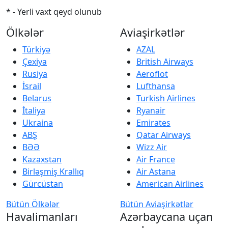
* - Yerli vaxt qeyd olunub
Ölkələr
Aviaşirkətlər
Türkiyə
AZAL
Çexiya
British Airways
Rusiya
Aeroflot
İsrail
Lufthansa
Belarus
Turkish Airlines
İtaliya
Ryanair
Ukraina
Emirates
ABŞ
Qatar Airways
BƏƏ
Wizz Air
Kazaxstan
Air France
Birləşmiş Krallıq
Air Astana
Gürcüstan
American Airlines
Bütün Ölkələr
Bütün Aviaşirkətlər
Havalimanları
Azərbaycana uçan