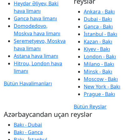
reyslər
Heydər Əliyev, Baki
hava limanı
Ankara - Bakı
Gəncə hava limanı
Dubai - Bakı
Domodedovo,
Gəncə - Bakı
Moskva hava limanı
İstanbul - Bakı
Şeremetyevo, Moskva
Kazan - Bakı
hava limanı
Kiyev - Bakı
Astana hava limanı
London - Bakı
Hitrou, London hava
Milano - Bakı
limanı
Minsk - Bakı
Moscow - Bakı
Bütün Havalimanları
New York - Bakı
Prague - Bakı
Bütün Reyslər
Azərbaycandan uçan reyslər
Bakı - Dubai
Bakı - Gəncə
Bakı - İstanbul