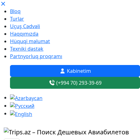
Bloq
Turlar
Uçuş Cədvəli
Haqqımızda
Hüquqi məlumat
Texniki dəstək
Partnyorluq proqramı
Kabinetim
(+994 70) 293-39-69