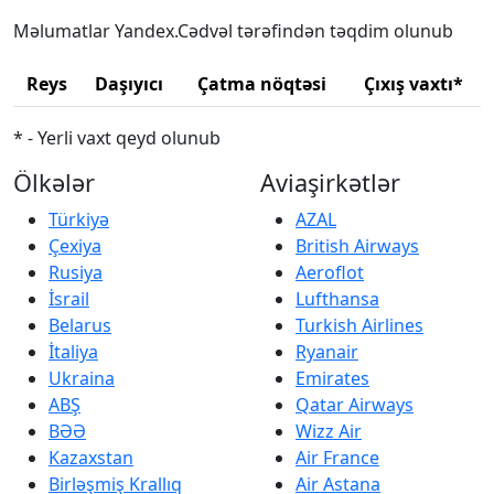
Məlumatlar Yandex.Cədvəl tərəfindən təqdim olunub
Reys
Daşıyıcı
Çatma nöqtəsi
Çıxış vaxtı*
* - Yerli vaxt qeyd olunub
Ölkələr
Aviaşirkətlər
Türkiyə
AZAL
Çexiya
British Airways
Rusiya
Aeroflot
İsrail
Lufthansa
Belarus
Turkish Airlines
İtaliya
Ryanair
Ukraina
Emirates
ABŞ
Qatar Airways
BƏƏ
Wizz Air
Kazaxstan
Air France
Birləşmiş Krallıq
Air Astana