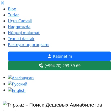
Bloq
Turlar
Uçuş Cədvəli
Haqqımızda
Hüquqi məlumat
Texniki dəstək
Partnyorluq proqramı
Kabinetim
(+994 70) 293-39-69