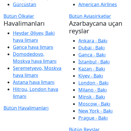
Gürcüstan
American Airlines
Bütün Ölkələr
Bütün Aviaşirkətlər
Havalimanları
Azərbaycana uçan
reyslər
Heydər Əliyev, Baki
hava limanı
Ankara - Bakı
Gəncə hava limanı
Dubai - Bakı
Domodedovo,
Gəncə - Bakı
Moskva hava limanı
İstanbul - Bakı
Şeremetyevo, Moskva
Kazan - Bakı
hava limanı
Kiyev - Bakı
Astana hava limanı
London - Bakı
Hitrou, London hava
Milano - Bakı
limanı
Minsk - Bakı
Moscow - Bakı
Bütün Havalimanları
New York - Bakı
Prague - Bakı
Bütün Reyslər