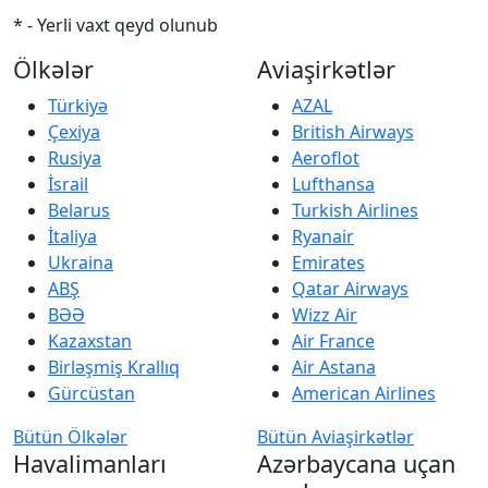
* - Yerli vaxt qeyd olunub
Ölkələr
Aviaşirkətlər
Türkiyə
AZAL
Çexiya
British Airways
Rusiya
Aeroflot
İsrail
Lufthansa
Belarus
Turkish Airlines
İtaliya
Ryanair
Ukraina
Emirates
ABŞ
Qatar Airways
BƏƏ
Wizz Air
Kazaxstan
Air France
Birləşmiş Krallıq
Air Astana
Gürcüstan
American Airlines
Bütün Ölkələr
Bütün Aviaşirkətlər
Havalimanları
Azərbaycana uçan