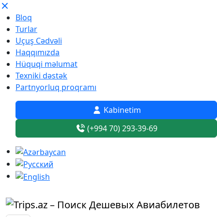
Bloq
Turlar
Uçuş Cədvəli
Haqqımızda
Hüquqi məlumat
Texniki dəstək
Partnyorluq proqramı
Kabinetim
(+994 70) 293-39-69