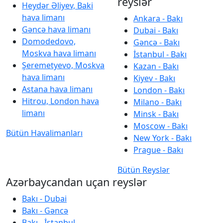
reyslər
Heydər Əliyev, Baki
hava limanı
Ankara - Bakı
Gəncə hava limanı
Dubai - Bakı
Domodedovo,
Gəncə - Bakı
Moskva hava limanı
İstanbul - Bakı
Şeremetyevo, Moskva
Kazan - Bakı
hava limanı
Kiyev - Bakı
Astana hava limanı
London - Bakı
Hitrou, London hava
Milano - Bakı
limanı
Minsk - Bakı
Moscow - Bakı
Bütün Havalimanları
New York - Bakı
Prague - Bakı
Bütün Reyslər
Azərbaycandan uçan reyslər
Bakı - Dubai
Bakı - Gəncə
Bakı - İstanbul