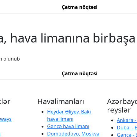
Çatma nöqtəsi
a, hava limanına birbaşa
m olunub
Çatma nöqtəsi
tlər
Havalimanları
Azərbay
reyslər
Heydər Əliyev, Baki
irways
hava limanı
Ankara -
Gəncə hava limanı
Dubai - 
a
Domodedovo, Moskva
Gəncə - 