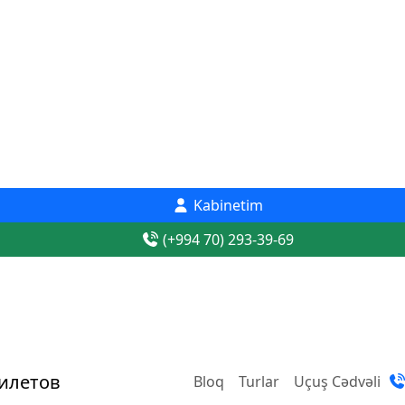
Kabinetim
(+994 70) 293-39-69
Bloq
Turlar
Uçuş Cədvəli