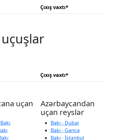
Çıxış vaxtı*
 uçuşlar
Çıxış vaxtı*
cana uçan
Azərbaycandan
uçan reyslər
 Bakı
Bakı - Dubai
Bakı
Bakı - Gəncə
Bakı
Bakı - İstanbul