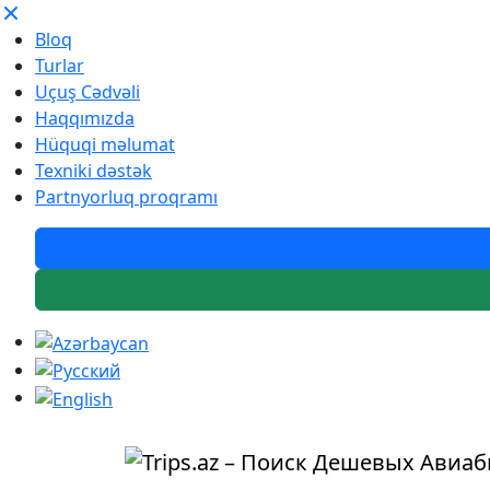
Bloq
Turlar
Uçuş Cədvəli
Haqqımızda
Hüquqi məlumat
Texniki dəstək
Partnyorluq proqramı