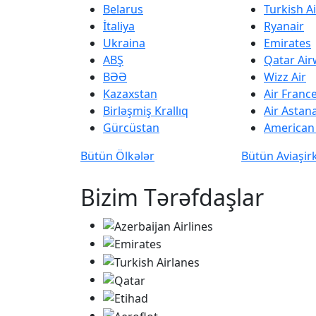
Belarus
Turkish Ai
İtaliya
Ryanair
Ukraina
Emirates
ABŞ
Qatar Ai
BƏƏ
Wizz Air
Kazaxstan
Air Franc
Birləşmiş Krallıq
Air Astan
Gürcüstan
American 
Bütün Ölkələr
Bütün Aviaşir
Bizim Tərəfdaşlar