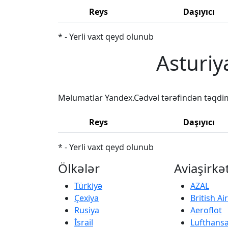
Reys
Daşıyıcı
* - Yerli vaxt qeyd olunub
Asturiy
Məlumatlar Yandex.Cədvəl tərəfindən təqdi
Reys
Daşıyıcı
* - Yerli vaxt qeyd olunub
Ölkələr
Aviaşirkə
Türkiyə
AZAL
Çexiya
British A
Rusiya
Aeroflot
İsrail
Lufthans