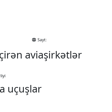
Sayt:
irən aviaşirkətlər
liyi
a uçuşlar