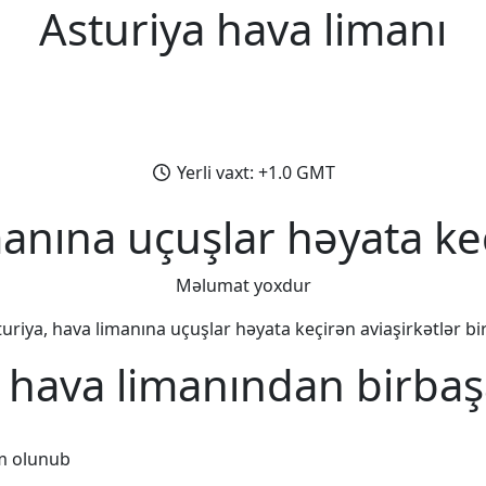
Asturiya hava limanı
Yerli vaxt: +1.0 GMT
manına uçuşlar həyata keç
Məlumat yoxdur
uriya, hava limanına uçuşlar həyata keçirən aviaşirkətlər bir
, hava limanından birbaş
m olunub