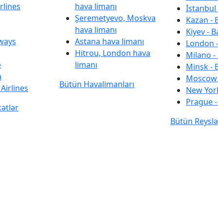
rlines
hava limanı
İstanbul 
Şeremetyevo, Moskva
Kazan - 
hava limanı
Kiyev - B
rways
Astana hava limanı
London -
Hitrou, London hava
Milano -
e
limanı
Minsk - 
a
Moscow 
Bütün Havalimanları
Airlines
New York
Prague -
kətlər
Bütün Reyslə