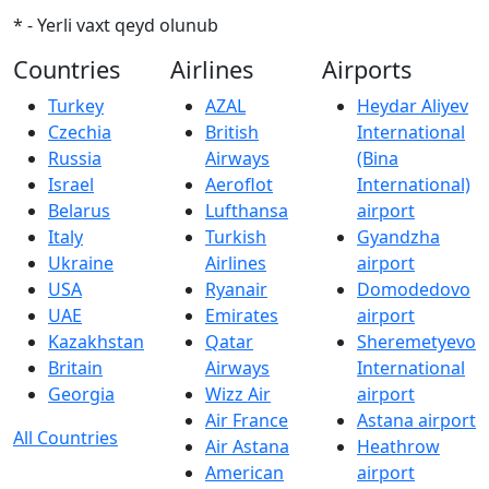
* - Yerli vaxt qeyd olunub
Countries
Airlines
Airports
Turkey
AZAL
Heydar Aliyev
Czechia
British
International
Russia
Airways
(Bina
Israel
Aeroflot
International)
Belarus
Lufthansa
airport
Italy
Turkish
Gyandzha
Ukraine
Airlines
airport
USA
Ryanair
Domodedovo
UAE
Emirates
airport
Kazakhstan
Qatar
Sheremetyevo
Britain
Airways
International
Georgia
Wizz Air
airport
Air France
Astana airport
All Countries
Air Astana
Heathrow
American
airport