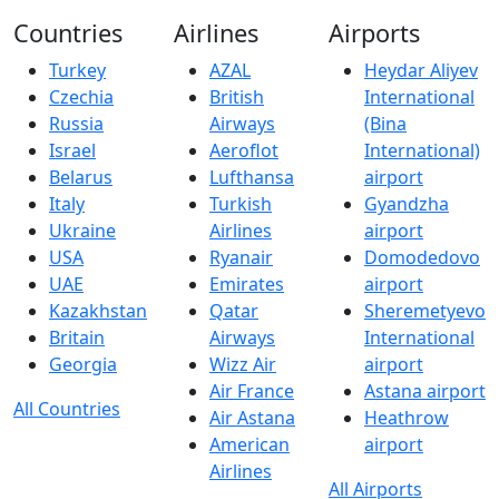
Countries
Airlines
Airports
Turkey
AZAL
Heydar Aliyev
Czechia
British
International
Russia
Airways
(Bina
Israel
Aeroflot
International)
Belarus
Lufthansa
airport
Italy
Turkish
Gyandzha
Ukraine
Airlines
airport
USA
Ryanair
Domodedovo
UAE
Emirates
airport
Kazakhstan
Qatar
Sheremetyevo
Britain
Airways
International
Georgia
Wizz Air
airport
Air France
Astana airport
All Countries
Air Astana
Heathrow
American
airport
Airlines
All Airports