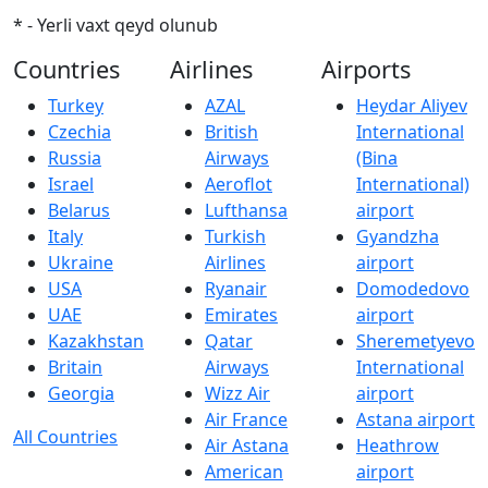
* - Yerli vaxt qeyd olunub
Countries
Airlines
Airports
Turkey
AZAL
Heydar Aliyev
Czechia
British
International
Russia
Airways
(Bina
Israel
Aeroflot
International)
Belarus
Lufthansa
airport
Italy
Turkish
Gyandzha
Ukraine
Airlines
airport
USA
Ryanair
Domodedovo
UAE
Emirates
airport
Kazakhstan
Qatar
Sheremetyevo
Britain
Airways
International
Georgia
Wizz Air
airport
Air France
Astana airport
All Countries
Air Astana
Heathrow
American
airport