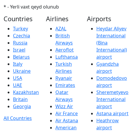
* - Yerli vaxt qeyd olunub
Countries
Airlines
Airports
Turkey
AZAL
Heydar Aliyev
Czechia
British
International
Russia
Airways
(Bina
Israel
Aeroflot
International)
Belarus
Lufthansa
airport
Italy
Turkish
Gyandzha
Ukraine
Airlines
airport
USA
Ryanair
Domodedovo
UAE
Emirates
airport
Kazakhstan
Qatar
Sheremetyevo
Britain
Airways
International
Georgia
Wizz Air
airport
Air France
Astana airport
All Countries
Air Astana
Heathrow
American
airport