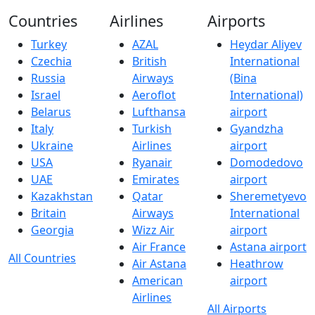
Countries
Airlines
Airports
Turkey
AZAL
Heydar Aliyev
Czechia
British
International
Russia
Airways
(Bina
Israel
Aeroflot
International)
Belarus
Lufthansa
airport
Italy
Turkish
Gyandzha
Ukraine
Airlines
airport
USA
Ryanair
Domodedovo
UAE
Emirates
airport
Kazakhstan
Qatar
Sheremetyevo
Britain
Airways
International
Georgia
Wizz Air
airport
Air France
Astana airport
All Countries
Air Astana
Heathrow
American
airport
Airlines
All Airports