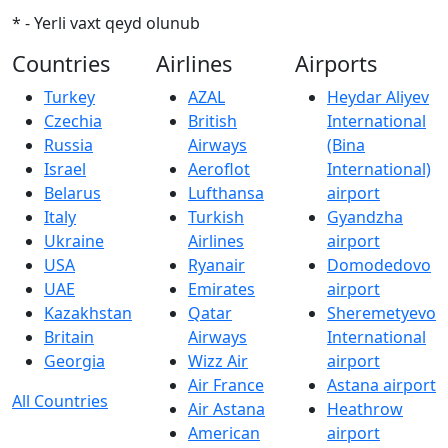
* - Yerli vaxt qeyd olunub
Countries
Airlines
Airports
Turkey
AZAL
Heydar Aliyev
Czechia
British
International
Russia
Airways
(Bina
Israel
Aeroflot
International)
Belarus
Lufthansa
airport
Italy
Turkish
Gyandzha
Ukraine
Airlines
airport
USA
Ryanair
Domodedovo
UAE
Emirates
airport
Kazakhstan
Qatar
Sheremetyevo
Britain
Airways
International
Georgia
Wizz Air
airport
Air France
Astana airport
All Countries
Air Astana
Heathrow
American
airport