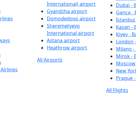
International) airport
Dubai - 
a
Gyandzha airport
Gəncə - 
rlines
Domodedovo airport
İstanbul 
Sheremetyevo
Kazan - 
International airport
Kiyev - B
rways
Astana airport
London -
Heathrow airport
Milano -
e
Minsk - 
All Airports
a
Moscow 
Airlines
New York
Prague -
All Flights