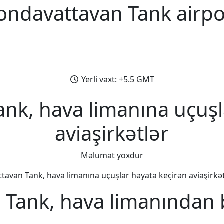
ondavattavan Tank airpo
Yerli vaxt: +5.5 GMT
nk, hava limanına uçuşl
aviaşirkətlər
Məlumat yoxdur
avan Tank, hava limanına uçuşlar həyata keçirən aviaşirkətl
Tank, hava limanından 