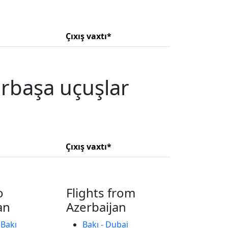
Çıxış vaxtı*
irbaşa uçuşlar
Çıxış vaxtı*
o
Flights from
an
Azerbaijan
 Bakı
Bakı - Dubai