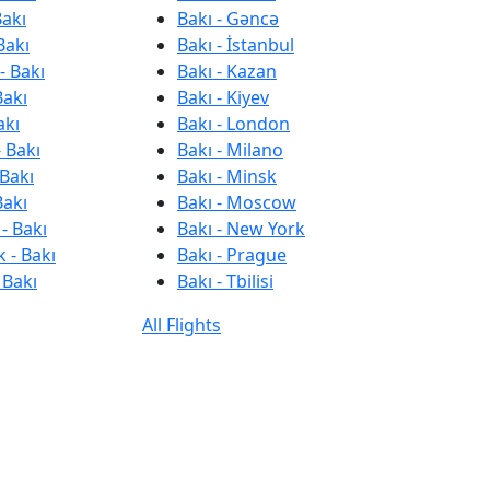
Bakı
Bakı - Gəncə
Bakı
Bakı - İstanbul
- Bakı
Bakı - Kazan
Bakı
Bakı - Kiyev
akı
Bakı - London
 Bakı
Bakı - Milano
 Bakı
Bakı - Minsk
Bakı
Bakı - Moscow
- Bakı
Bakı - New York
 - Bakı
Bakı - Prague
 Bakı
Bakı - Tbilisi
All Flights