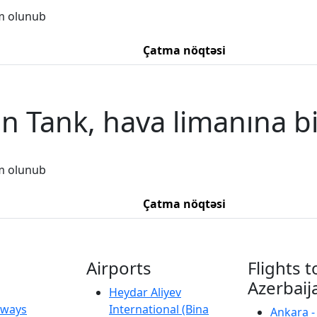
m olunub
Çatma nöqtəsi
 Tank, hava limanına b
m olunub
Çatma nöqtəsi
Airports
Flights t
Azerbaij
Heydar Aliyev
irways
International (Bina
Ankara -