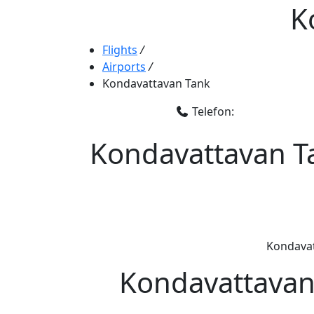
K
Flights
/
Airports
/
Kondavattavan Tank
Telefon:
Kondavattavan Ta
Kondavatt
Kondavattavan 