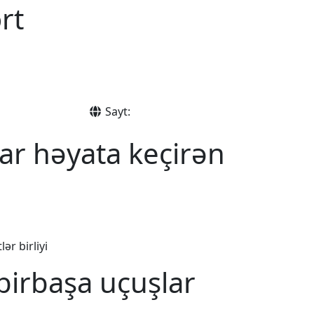
rt
Sayt:
ar həyata keçirən
ər birliyi
birbaşa uçuşlar