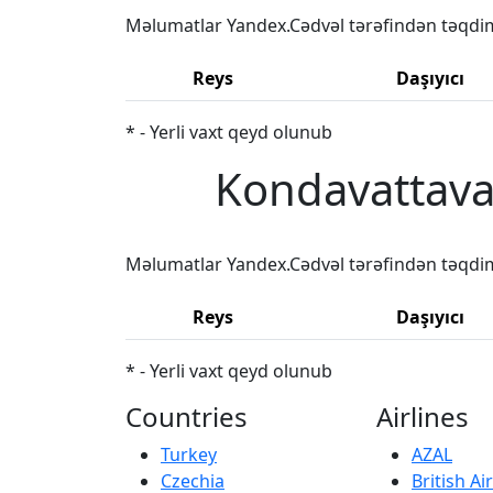
Məlumatlar Yandex.Cədvəl tərəfindən təqdi
Reys
Daşıyıcı
* - Yerli vaxt qeyd olunub
Kondavattavan
Məlumatlar Yandex.Cədvəl tərəfindən təqdi
Reys
Daşıyıcı
* - Yerli vaxt qeyd olunub
Countries
Airlines
Turkey
AZAL
Czechia
British A