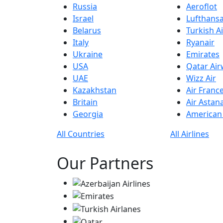
Russia
Aeroflot
Israel
Lufthans
Belarus
Turkish Ai
Italy
Ryanair
Ukraine
Emirates
USA
Qatar Ai
UAE
Wizz Air
Kazakhstan
Air Franc
Britain
Air Astan
Georgia
American 
All Countries
All Airlines
Our Partners