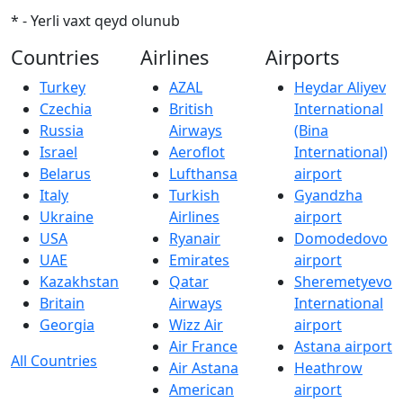
* - Yerli vaxt qeyd olunub
Countries
Airlines
Airports
Turkey
AZAL
Heydar Aliyev
Czechia
British
International
Russia
Airways
(Bina
Israel
Aeroflot
International)
Belarus
Lufthansa
airport
Italy
Turkish
Gyandzha
Ukraine
Airlines
airport
USA
Ryanair
Domodedovo
UAE
Emirates
airport
Kazakhstan
Qatar
Sheremetyevo
Britain
Airways
International
Georgia
Wizz Air
airport
Air France
Astana airport
All Countries
Air Astana
Heathrow
American
airport