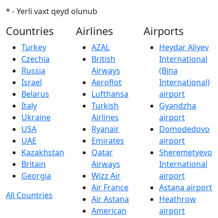
* - Yerli vaxt qeyd olunub
Countries
Airlines
Airports
Turkey
AZAL
Heydar Aliyev
Czechia
British
International
Russia
Airways
(Bina
Israel
Aeroflot
International)
Belarus
Lufthansa
airport
Italy
Turkish
Gyandzha
Ukraine
Airlines
airport
USA
Ryanair
Domodedovo
UAE
Emirates
airport
Kazakhstan
Qatar
Sheremetyevo
Britain
Airways
International
Georgia
Wizz Air
airport
Air France
Astana airport
All Countries
Air Astana
Heathrow
American
airport