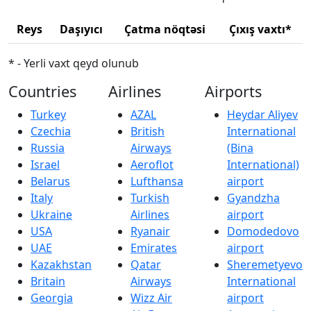
Reys
Daşıyıcı
Çatma nöqtəsi
Çıxış vaxtı*
* - Yerli vaxt qeyd olunub
Countries
Airlines
Airports
Turkey
AZAL
Heydar Aliyev
Czechia
British
International
Russia
Airways
(Bina
Israel
Aeroflot
International)
Belarus
Lufthansa
airport
Italy
Turkish
Gyandzha
Ukraine
Airlines
airport
USA
Ryanair
Domodedovo
UAE
Emirates
airport
Kazakhstan
Qatar
Sheremetyevo
Britain
Airways
International
Georgia
Wizz Air
airport