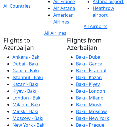
Air France
Astana airport
All Countries
Air Astana
Heathrow
American
airport
Airlines
All Airports
All Airlines
Flights to
Flights from
Azerbaijan
Azerbaijan
Ankara - Bakı
Bakı - Dubai
Dubai - Bakı
Bakı - Gəncə
Gəncə - Bakı
Bakı - İstanbul
İstanbul - Bakı
Bakı - Kazan
Kazan - Bakı
Bakı - Kiyev
Kiyev - Bakı
Bakı - London
London - Bakı
Bakı - Milano
Milano - Bakı
Bakı - Minsk
Minsk - Bakı
Bakı - Moscow
Moscow - Bakı
Bakı - New York
New York - Bakı
Bakı - Prague