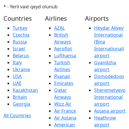
* - Yerli vaxt qeyd olunub
Countries
Airlines
Airports
Turkey
AZAL
Heydar Aliyev
Czechia
British
International
Russia
Airways
(Bina
Israel
Aeroflot
International)
Belarus
Lufthansa
airport
Italy
Turkish
Gyandzha
Ukraine
Airlines
airport
USA
Ryanair
Domodedovo
UAE
Emirates
airport
Kazakhstan
Qatar
Sheremetyevo
Britain
Airways
International
Georgia
Wizz Air
airport
Air France
Astana airport
All Countries
Air Astana
Heathrow
American
airport