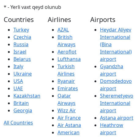
* - Yerli vaxt qeyd olunub
Countries
Airlines
Airports
Turkey
AZAL
Heydar Aliyev
Czechia
British
International
Russia
Airways
(Bina
Israel
Aeroflot
International)
Belarus
Lufthansa
airport
Italy
Turkish
Gyandzha
Ukraine
Airlines
airport
USA
Ryanair
Domodedovo
UAE
Emirates
airport
Kazakhstan
Qatar
Sheremetyevo
Britain
Airways
International
Georgia
Wizz Air
airport
Air France
Astana airport
All Countries
Air Astana
Heathrow
American
airport