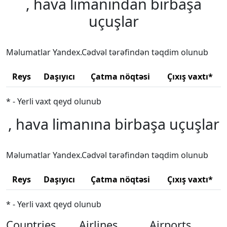
, hava limanından birbaşa
uçuşlar
Məlumatlar Yandex.Cədvəl tərəfindən təqdim olunub
Reys
Daşıyıcı
Çatma nöqtəsi
Çıxış vaxtı*
* - Yerli vaxt qeyd olunub
, hava limanına birbaşa uçuşlar
Məlumatlar Yandex.Cədvəl tərəfindən təqdim olunub
Reys
Daşıyıcı
Çatma nöqtəsi
Çıxış vaxtı*
* - Yerli vaxt qeyd olunub
Countries
Airlines
Airports