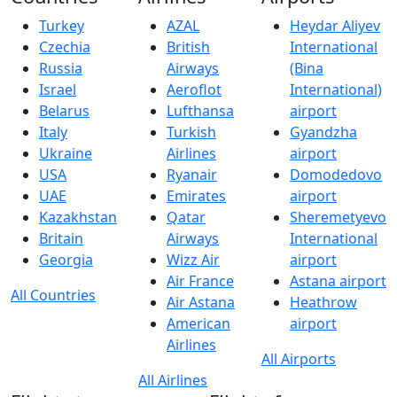
Turkey
AZAL
Heydar Aliyev
Czechia
British
International
Russia
Airways
(Bina
Israel
Aeroflot
International)
Belarus
Lufthansa
airport
Italy
Turkish
Gyandzha
Ukraine
Airlines
airport
USA
Ryanair
Domodedovo
UAE
Emirates
airport
Kazakhstan
Qatar
Sheremetyevo
Britain
Airways
International
Georgia
Wizz Air
airport
Air France
Astana airport
All Countries
Air Astana
Heathrow
American
airport
Airlines
All Airports
All Airlines